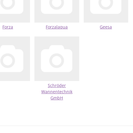
Forza
Forzalaqua
Geesa
Schröder
Wannentechnik
GmbH