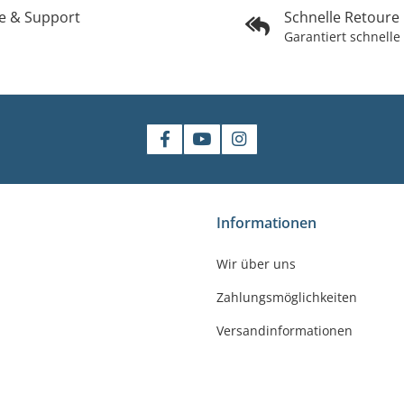
fe & Support
Schnelle Retoure
Garantiert schnelle
shop
Informationen
gler
Wir über uns
felde-Worbis
Zahlungsmöglichkeiten
23
r-badshop.de
Versandinformationen