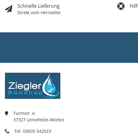
Schnelle Lieferung
Hil
Direkt vom Hersteller
Ziegler Bad
Inh. Tino Zie
Turmstr. 6
37327 Leine
03605/5420
info@ziegle
Turmstr. 6
37327 Leinefelde-Worbis
Tel: 03605 542023