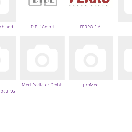
chland
DIBL´ GmbH
FERRO S.A.
Mert Radiator GmbH
proMed
nbau KG