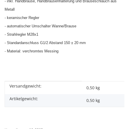
- inkl. Handbrause, Handbrausenhalterung und Brauseschlauch aus
Metall
- keramischer Regler
- automatischer Umschalter Wanne/Brause
- Strahlregler M28x1
- Standardanschluss G1/2 Abstand 150 ± 20 mm
- Material: verchromtes Messing
Versandgewicht:
Produkteigenschaft
Wert
0,50 kg
Artikelgewicht:
0,50
kg