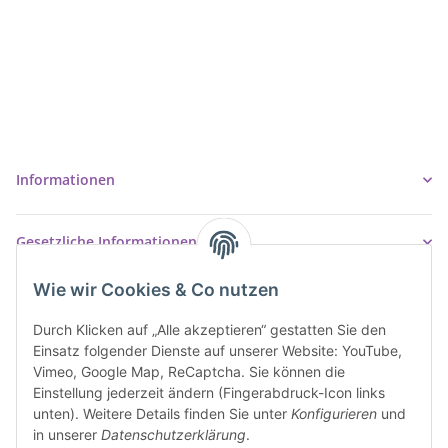
Ziegler Badshop
Inh. Tino Ziegler
Turmstr. 6
37327 Leinefelde-Worbis
03605/542023
info@ziegler-badshop.de
Informationen
Gesetzliche Informationen
Wie wir Cookies & Co nutzen
Durch Klicken auf „Alle akzeptieren“ gestatten Sie den
Einsatz folgender Dienste auf unserer Website: YouTube,
Vimeo, Google Map, ReCaptcha. Sie können die
Einstellung jederzeit ändern (Fingerabdruck-Icon links
unten). Weitere Details finden Sie unter
Konfigurieren
und
in unserer
Datenschutzerklärung
.