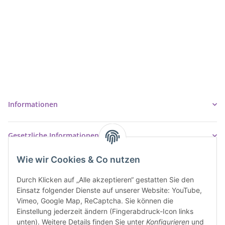
Ziegler Badshop
Inh. Tino Ziegler
Turmstr. 6
37327 Leinefelde-Worbis
03605/542023
info@ziegler-badshop.de
Informationen
Gesetzliche Informationen
Wie wir Cookies & Co nutzen
Durch Klicken auf „Alle akzeptieren“ gestatten Sie den
Einsatz folgender Dienste auf unserer Website: YouTube,
Vimeo, Google Map, ReCaptcha. Sie können die
Einstellung jederzeit ändern (Fingerabdruck-Icon links
unten). Weitere Details finden Sie unter
Konfigurieren
und