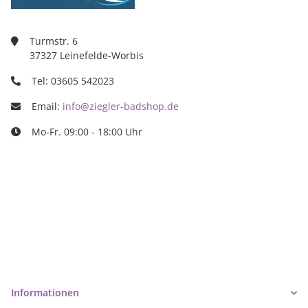
Turmstr. 6
37327 Leinefelde-Worbis
Tel: 03605 542023
Email:
info@ziegler-badshop.de
Mo-Fr. 09:00 - 18:00 Uhr
Ziegler Badshop
Inh. Tino Ziegler
Turmstr. 6
37327 Leinefelde-Worbis
03605/542023
info@ziegler-badshop.de
Informationen