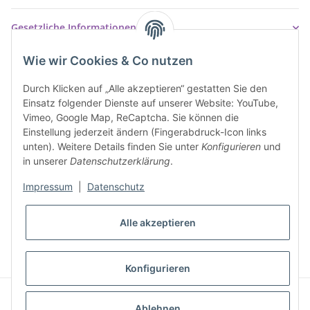
Gesetzliche Informationen
Wie wir Cookies & Co nutzen
Durch Klicken auf „Alle akzeptieren“ gestatten Sie den
Einsatz folgender Dienste auf unserer Website: YouTube,
Vimeo, Google Map, ReCaptcha. Sie können die
Einstellung jederzeit ändern (Fingerabdruck-Icon links
unten). Weitere Details finden Sie unter
Konfigurieren
und
in unserer
Datenschutzerklärung
.
Impressum
|
Datenschutz
* Alle Preise inkl. gesetzlicher USt., inkl.
Versand
Alle akzeptieren
VERTRAG WIDERRUFEN
Konfigurieren
© Ziegler Badshop
Powered by
JTL-Shop
|
FIRE JTL-Shop Template
Ablehnen