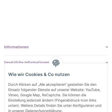
Ziegler Badshop
Inh. Tino Ziegler
Turmstr. 6
37327 Leinefelde-Worbis
03605/542023
info@ziegler-badshop.de
Informationen
Gesetzliche Informationen
Wie wir Cookies & Co nutzen
Durch Klicken auf „Alle akzeptieren“ gestatten Sie den
Einsatz folgender Dienste auf unserer Website: YouTube,
Vimeo, Google Map, ReCaptcha. Sie können die
Einstellung jederzeit ändern (Fingerabdruck-Icon links
unten). Weitere Details finden Sie unter
Konfigurieren
und
in unserer
Datenschutzerklärung
.