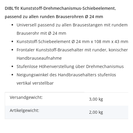
DIBL'fit Kunststoff-Drehmechanismus-Schiebeelement,
passend zu allen runden Brauserohren Ø 24 mm
Universell passend zu allen Brausestangen mit rundem
Brauserohr mit Ø 24 mm
Kunststoff-Schiebeelement Ø 24 mm x 108 mm x 43 mm
Frontaler Kunststoff-Brausehalter mit runder, konischer
Handbrauseaufnahme
Stufenlose Höhenverstellung über Drehmechanismus
Neigungswinkel des Handbrausehalters stufenlos
vertikal verstellbar
Versandgewicht:
Produkteigenschaft
Wert
3,00 kg
Artikelgewicht:
2,00
kg