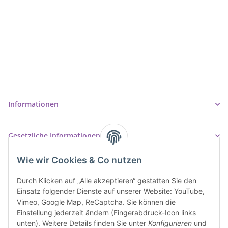
Ziegler Badshop
Inh. Tino Ziegler
Turmstr. 6
37327 Leinefelde-Worbis
03605/542023
info@ziegler-badshop.de
Informationen
Gesetzliche Informationen
Wie wir Cookies & Co nutzen
Durch Klicken auf „Alle akzeptieren“ gestatten Sie den
Einsatz folgender Dienste auf unserer Website: YouTube,
Vimeo, Google Map, ReCaptcha. Sie können die
Einstellung jederzeit ändern (Fingerabdruck-Icon links
unten). Weitere Details finden Sie unter
Konfigurieren
und