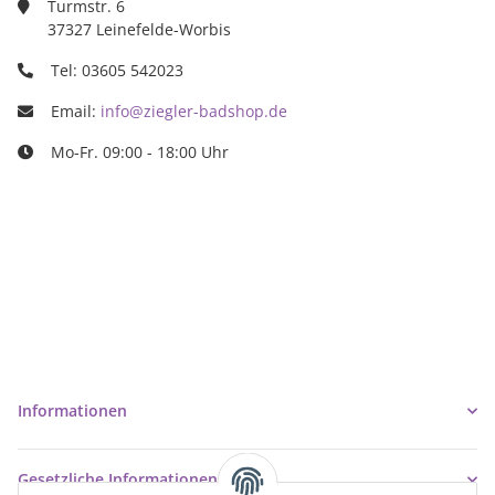
Turmstr. 6
37327 Leinefelde-Worbis
Tel: 03605 542023
Email:
info@ziegler-badshop.de
Mo-Fr. 09:00 - 18:00 Uhr
Ziegler Badshop
Inh. Tino Ziegler
Turmstr. 6
37327 Leinefelde-Worbis
03605/542023
info@ziegler-badshop.de
Informationen
Gesetzliche Informationen