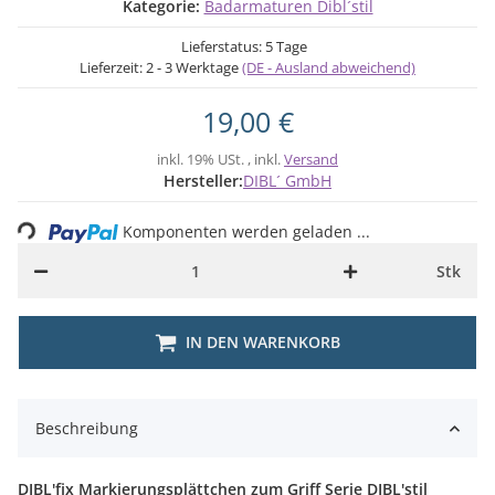
Kategorie:
Badarmaturen Dibl´stil
Lieferstatus: 5 Tage
Lieferzeit:
2 - 3 Werktage
(DE - Ausland abweichend)
19,00 €
inkl. 19% USt. , inkl.
Versand
ing...
Hersteller:
DIBL´ GmbH
Komponenten werden geladen ...
Stk
IN DEN WARENKORB
Beschreibung
DIBL'fix Markierungsplättchen zum Griff Serie DIBL'stil