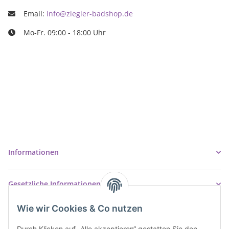
Email:
info@ziegler-badshop.de
Mo-Fr. 09:00 - 18:00 Uhr
Ziegler Badshop
Inh. Tino Ziegler
Turmstr. 6
37327 Leinefelde-Worbis
03605/542023
info@ziegler-badshop.de
Informationen
Gesetzliche Informationen
Wie wir Cookies & Co nutzen
Durch Klicken auf „Alle akzeptieren“ gestatten Sie den