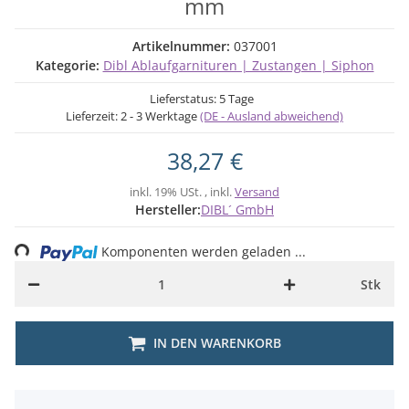
mm
Artikelnummer:
037001
Kategorie:
Dibl Ablaufgarnituren | Zustangen | Siphon
Lieferstatus: 5 Tage
Lieferzeit:
2 - 3 Werktage
(DE - Ausland abweichend)
38,27 €
inkl. 19% USt. , inkl.
Versand
Hersteller:
DIBL´ GmbH
ng...
Komponenten werden geladen ...
Stk
IN DEN WARENKORB