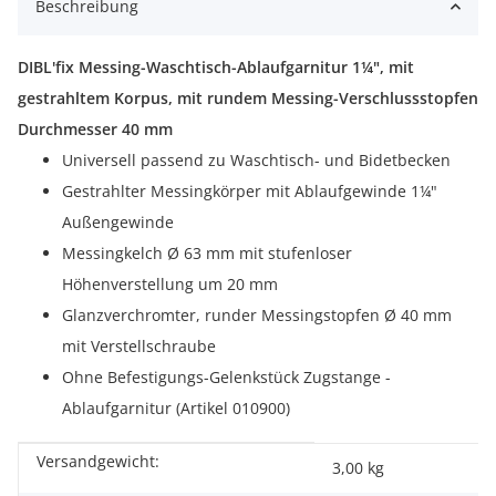
Beschreibung
DIBL'fix Messing-Waschtisch-Ablaufgarnitur 1¼", mit
gestrahltem Korpus, mit rundem Messing-Verschlussstopfen
Durchmesser 40 mm
Universell passend zu Waschtisch- und Bidetbecken
Gestrahlter Messingkörper mit Ablaufgewinde 1¼"
Außengewinde
Messingkelch Ø 63 mm mit stufenloser
Höhenverstellung um 20 mm
Glanzverchromter, runder Messingstopfen Ø 40 mm
mit Verstellschraube
Ohne Befestigungs-Gelenkstück Zugstange -
Ablaufgarnitur (Artikel 010900)
Versandgewicht:
Produkteigenschaft
Wert
3,00 kg