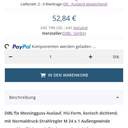
Lieferzeit:
2 - 3 Werktage
(DE - Ausland abweichend)
52,84 €
inkl. 19% USt. , inkl.
Versand
Hersteller:
DIBL´ GmbH
ing...
Komponenten werden geladen ...
Stk
IN DEN WARENKORB
Beschreibung
DIBL'fix Messingguss-Auslauf, HU-Form, konisch dichtend,
mit Normaldruck-Strahlregler M 24 x 1 Außengewinde