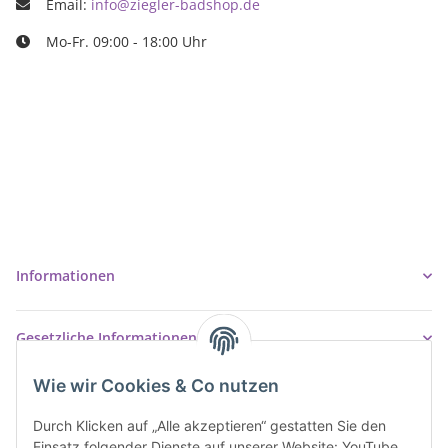
Email:
info@ziegler-badshop.de
Mo-Fr. 09:00 - 18:00 Uhr
Ziegler Badshop
Inh. Tino Ziegler
Turmstr. 6
37327 Leinefelde-Worbis
03605/542023
info@ziegler-badshop.de
Informationen
Gesetzliche Informationen
Wie wir Cookies & Co nutzen
Durch Klicken auf „Alle akzeptieren“ gestatten Sie den
Einsatz folgender Dienste auf unserer Website: YouTube,