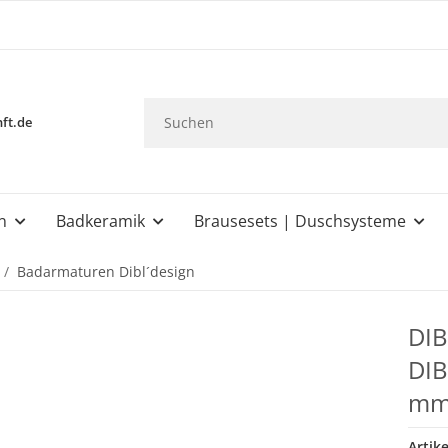
ft.de
n
Badkeramik
Brausesets | Duschsysteme
Badarmaturen Dibl´design
DIB
DIB
mm
Artik