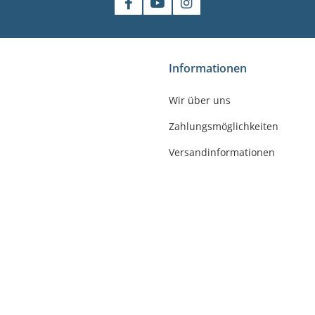
shop
Informationen
gler
Wir über uns
felde-Worbis
Zahlungsmöglichkeiten
23
r-badshop.de
Versandinformationen