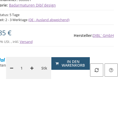
orie:
Badarmaturen Dibl´design
tatus: 5 Tage
eit:
2 - 3 Werktage
(DE - Ausland abweichend)
85 €
Hersteller:
DIBL´ GmbH
9% USt. , inkl.
Versand
.
IN DEN
ten
WARENKORB
Stk