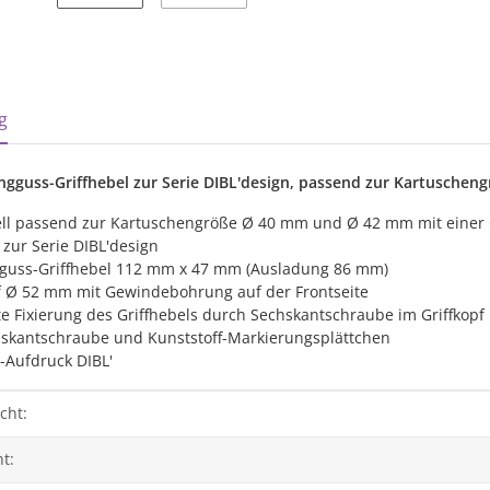
sterkarten anzeigen
g
ingguss-Griffhebel zur Serie DIBL'design, passend zur Kartusch
ell passend zur Kartuschengröße Ø 40 mm und Ø 42 mm mit einer
zur Serie DIBL'design
guss-Griffhebel 112 mm x 47 mm (Ausladung 86 mm)
pf Ø 52 mm mit Gewindebohrung auf der Frontseite
e Fixierung des Griffhebels durch Sechskantschraube im Griffkopf
hskantschraube und Kunststoff-Markierungsplättchen
-Aufdruck DIBL'
genschaft
cht:
t: