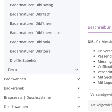
Badarmaturen Dibl´swing
Badarmaturen Dibl´tech
Badarmaturen Dibl´therm
weitere Regi
Beschreibun
Badarmaturen Dibl´therm eco
DIBL'fix Mess
Badarmaturen Dibl´yola
Univers
Badarmaturen Dibl´zera
Passend 
Dibl´fix Zubehör
Messing
Griffko
Ferro
Verdeckt
Mit Sec
Badewannen
Mit Logo
Badkeramik
Produktei
Wert
Versandgewi
Brausesets | Duschsysteme
Artikelgewich
Duschwannen