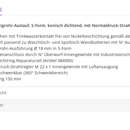
sterkarten anzeigen
g
ingrohr-Auslauf, S-Form, konisch dichtend, mit Normaldruck-Stra
hen mit Trinkwasserkontakt frei von Nickelbeschichtung gemäß ak
ell passend zu Waschtisch- und Spültisch-Wandbatterien mit ¾"
rohr-Ausführung Ø 18 mm in S-Form
enanschluss durch ¾" Überwurf-Innengewinde mit Industrieanschl
ichtring-Reparaturset (Artikel 084900)
ruck-Strahlregler M 22 x 1 Innengewinde mit Luftansaugung
 schwenkbar (360° Schwenkbereich)
ng 150 mm
genschaft
cht:
t: