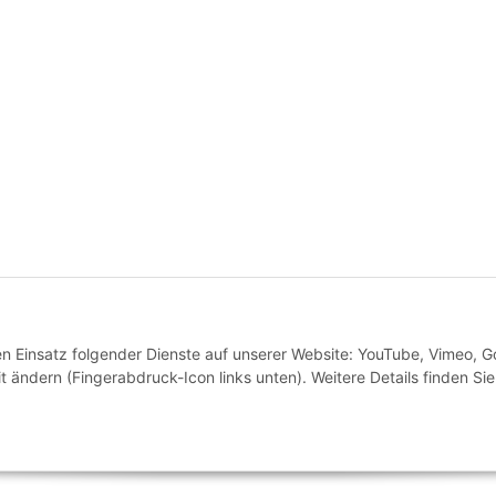
* Alle Preise inkl. gesetzlicher USt., inkl.
Versand
VERTRAG WIDERRUFEN
den Einsatz folgender Dienste auf unserer Website: YouTube, Vimeo, G
 ändern (Fingerabdruck-Icon links unten). Weitere Details finden Sie