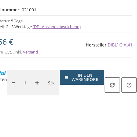
elnummer:
021001
tatus: 5 Tage
eit:
2 - 3 Werktage
(DE - Ausland abweichend)
56 €
Hersteller:
DIBL´ GmbH
9% USt. , inkl.
Versand
IN DEN
ten
WARENKORB
Stk