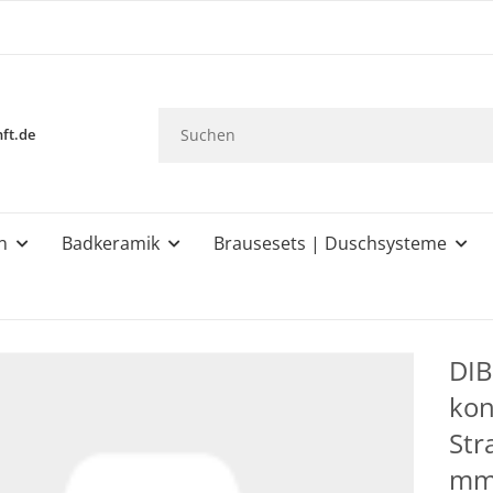
ft.de
n
Badkeramik
Brausesets | Duschsysteme
DIB
kon
Str
m