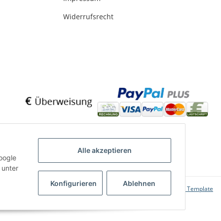
Widerrufsrecht
Alle akzeptieren
oogle
 unter
Konfigurieren
Ablehnen
Powered by
JTL-Shop
|
FIRE JTL-Shop Template