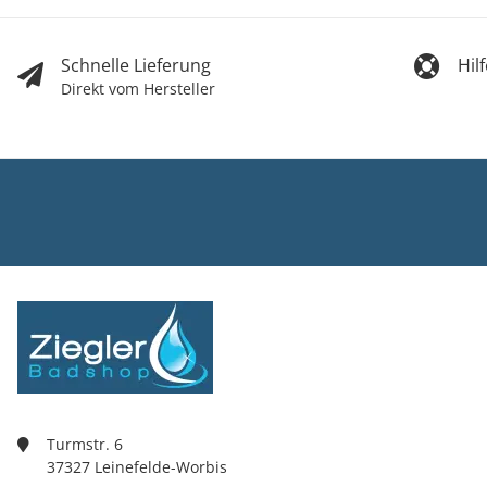
Schnelle Lieferung
Hil
Direkt vom Hersteller
Ziegler Bad
Inh. Tino Zie
Turmstr. 6
37327 Leine
03605/5420
info@ziegle
Turmstr. 6
37327 Leinefelde-Worbis