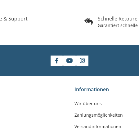
fe & Support
Schnelle Retoure
Garantiert schnelle
shop
Informationen
gler
Wir über uns
felde-Worbis
Zahlungsmöglichkeiten
23
r-badshop.de
Versandinformationen