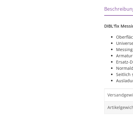
weitere Regi
Beschreibun
DIBL'fix Mess
Oberfläc
Univers
Messing
Armatur
Ersatz-D
Normald
Seitlich
Ausladu
Produktei
Wert
Versandgewi
Artikelgewich