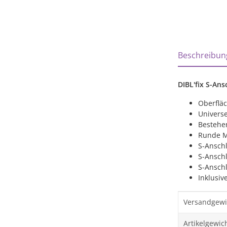
weitere Regi
Beschreibun
DIBL'fix S-An
Oberfläc
Univers
Bestehe
Runde M
S-Ansch
S-Anschl
S-Ansch
Inklusiv
Produktei
Wert
Versandgewi
Artikelgewich