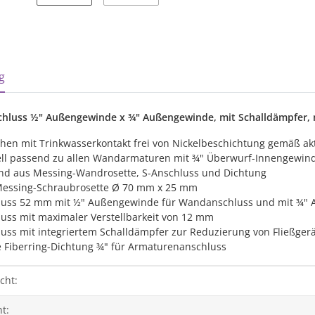
sterkarten anzeigen
g
schluss ½" Außengewinde x ¾" Außengewinde, mit Schalldämpfer
hen mit Trinkwasserkontakt frei von Nickelbeschichtung gemäß ak
ell passend zu allen Wandarmaturen mit ¾" Überwurf-Innengewin
nd aus Messing-Wandrosette, S-Anschluss und Dichtung
essing-Schraubrosette Ø 70 mm x 25 mm
luss 52 mm mit ½" Außengewinde für Wandanschluss und mit ¾" 
uss mit maximaler Verstellbarkeit von 12 mm
luss mit integriertem Schalldämpfer zur Reduzierung von Fließge
e Fiberring-Dichtung ¾" für Armaturenanschluss
genschaft
cht:
t: