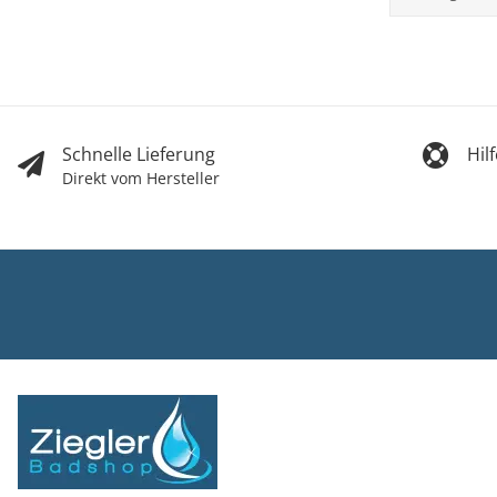
Schnelle Lieferung
Hil
Direkt vom Hersteller
Ziegler Bad
Inh. Tino Zie
Turmstr. 6
37327 Leine