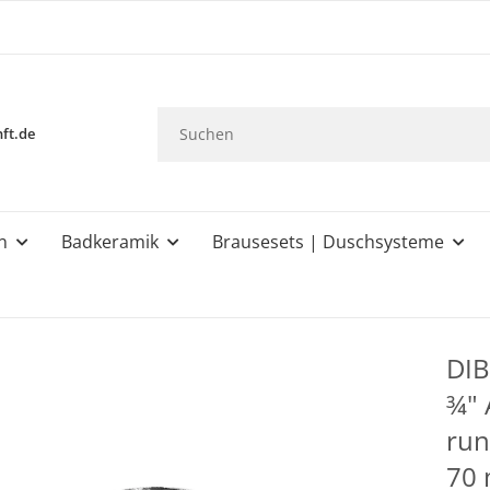
ft.de
n
Badkeramik
Brausesets | Duschsysteme
DIB
¾" 
run
70