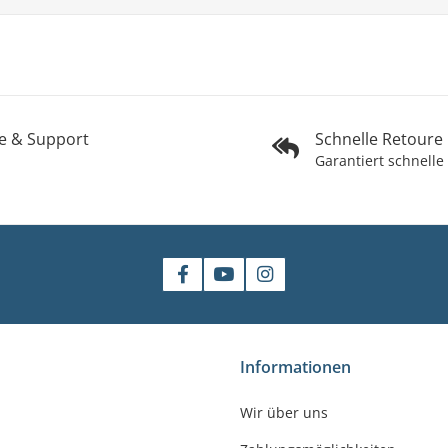
fe & Support
Schnelle Retoure
Garantiert schnelle
shop
Informationen
gler
Wir über uns
felde-Worbis