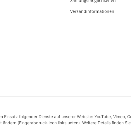
Zahlungsmöglichkeiten
23
r-badshop.de
Versandinformationen
* Alle Preise inkl. gesetzlicher USt., inkl.
Versand
VERTRAG WIDERRUFEN
den Einsatz folgender Dienste auf unserer Website: YouTube, Vimeo, G
 ändern (Fingerabdruck-Icon links unten). Weitere Details finden Sie