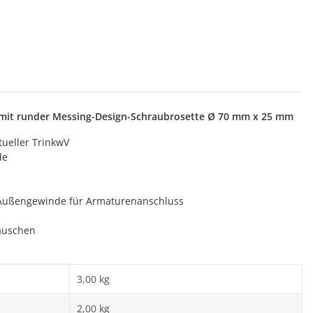
, mit runder Messing-Design-Schraubrosette Ø 70 mm x 25 mm
tueller TrinkwV
de
Außengewinde für Armaturenanschluss
räuschen
3,00 kg
2,00
kg