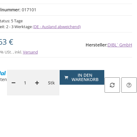
elnummer:
017101
tatus: 5 Tage
eit:
2 - 3 Werktage
(DE - Ausland abweichend)
63 €
Hersteller:
DIBL´ GmbH
9% USt. , inkl.
Versand
IN DEN
ten
WARENKORB
Stk