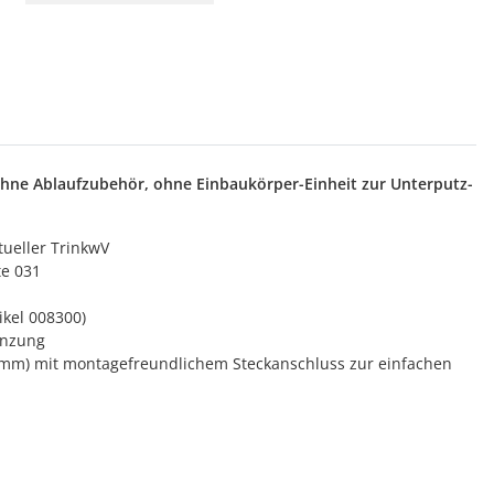
ohne Ablaufzubehör, ohne Einbaukörper-Einheit zur Unterputz-
tueller TrinkwV
te 031
kel 008300)
enzung
mm) mit montagefreundlichem Steckanschluss zur einfachen