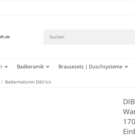
ft.de
n
Badkeramik
Brausesets | Duschsysteme
Badarmaturen Dibl´ico
DIB
Wan
170
Ein