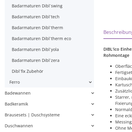
Badarmaturen Dibl´swing
Badarmaturen Dibl´tech
Badarmaturen Dibl´therm
weitere Regi
Beschreibun
Badarmaturen Dibl´therm eco
DIBL'ico Einh
Badarmaturen Dibl´yola
Rohmontage
Badarmaturen Dibl´zera
Oberfläc
Dibl´fix Zubehör
Fertigse
Einbaukö
Ferro
Kartusch
Zusätzl
Badewannen
Starrer
Fixieru
Badkeramik
Normaldr
Brausesets | Duschsysteme
Eine ec
Messingg
Duschwannen
Ohne Me