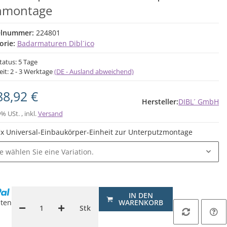
hmontage
elnummer:
224801
orie:
Badarmaturen Dibl´ico
tatus: 5 Tage
eit:
2 - 3 Werktage
(DE - Ausland abweichend)
88,92 €
Hersteller:
DIBL´ GmbH
9% USt. , inkl.
Versand
fix Universal-Einbaukörper-Einheit zur Unterputzmontage
te wählen Sie eine Variation.
.
IN DEN
ten
WARENKORB
Stk