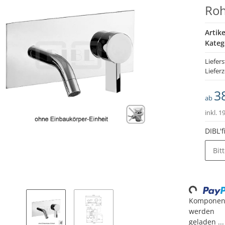
Ro
Artik
Kateg
Liefers
Lieferz
3
ab
inkl. 1
DIBL'
Bit
Loading..
Komponen
werden
geladen ...