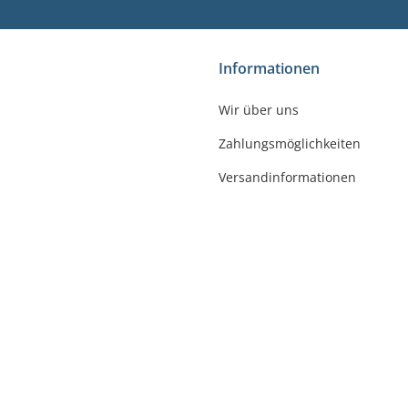
shop
Informationen
gler
Wir über uns
felde-Worbis
Zahlungsmöglichkeiten
23
r-badshop.de
Versandinformationen