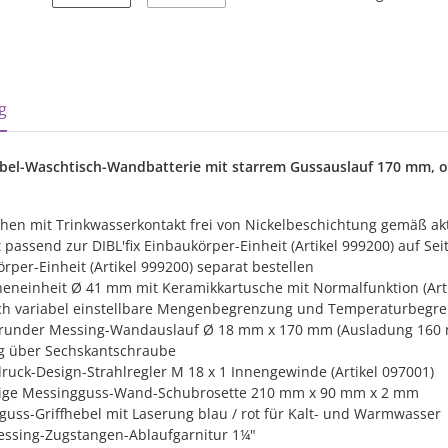
sterkarten anzeigen
g
ebel-Waschtisch-Wandbatterie mit starrem Gussauslauf 170 mm, 
hen mit Trinkwasserkontakt frei von Nickelbeschichtung gemäß ak
t passend zur DIBL'fix Einbaukörper-Einheit (Artikel 999200) auf Sei
rper-Einheit (Artikel 999200) separat bestellen
eneinheit Ø 41 mm mit Keramikkartusche mit Normalfunktion (Arti
ich variabel einstellbare Mengenbegrenzung und Temperaturbegr
, runder Messing-Wandauslauf Ø 18 mm x 170 mm (Ausladung 160 
ng über Sechskantschraube
uck-Design-Strahlregler M 18 x 1 Innengewinde (Artikel 097001)
kige Messingguss-Wand-Schubrosette 210 mm x 90 mm x 2 mm
uss-Griffhebel mit Laserung blau / rot für Kalt- und Warmwasser
ssing-Zugstangen-Ablaufgarnitur 1¼"