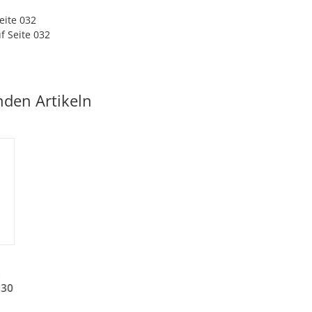
eite 032
f Seite 032
nden Artikeln
-
 30