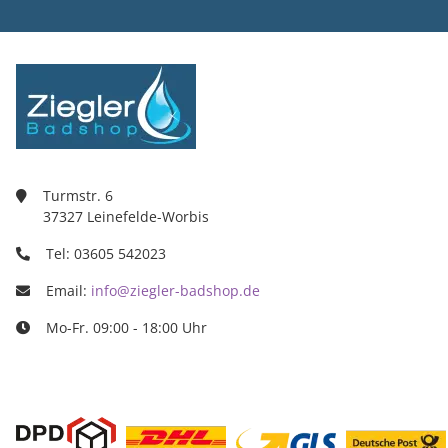
Ziegler Bad
Inh. Tino Zie
Turmstr. 6
37327 Leine
03605/5420
info@ziegle
Turmstr. 6
37327 Leinefelde-Worbis
Tel: 03605 542023
Email:
info@ziegler-badshop.de
Mo-Fr. 09:00 - 18:00 Uhr