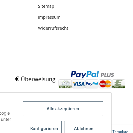
Sitemap
Impressum
Widerrufsrecht
Alle akzeptieren
oogle
 unter
Konfigurieren
Ablehnen
Powered by
JTL-Shop
|
FIRE JTL-Shop Template