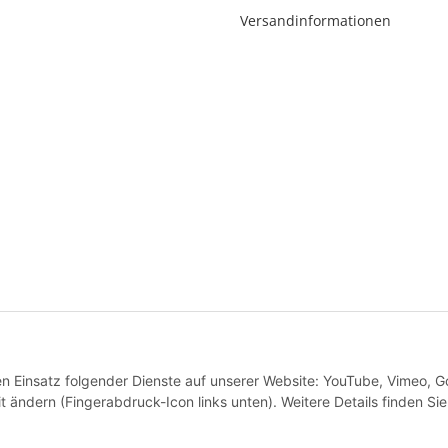
r-badshop.de
Versandinformationen
* Alle Preise inkl. gesetzlicher USt., inkl.
Versand
VERTRAG WIDERRUFEN
den Einsatz folgender Dienste auf unserer Website: YouTube, Vimeo, G
 ändern (Fingerabdruck-Icon links unten). Weitere Details finden Sie