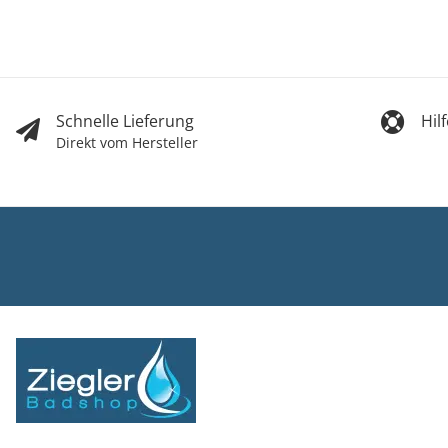
Schnelle Lieferung
Hil
Direkt vom Hersteller
Ziegler Bad
Inh. Tino Zie
Turmstr. 6
37327 Leine
03605/5420