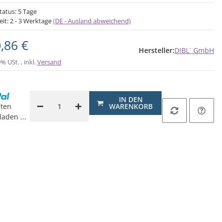
tatus: 5 Tage
eit:
2 - 3 Werktage
(DE - Ausland abweichend)
,86 €
Hersteller:
DIBL´ GmbH
9% USt. , inkl.
Versand
IN DEN
ten
WARENKORB
aden ...