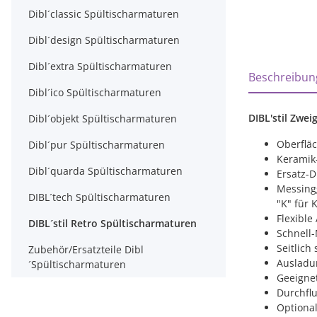
Dibl´classic Spültischarmaturen
Dibl´design Spültischarmaturen
Dibl´extra Spültischarmaturen
weitere Regi
Beschreibun
Dibl´ico Spültischarmaturen
DIBL'stil Zwe
Dibl´objekt Spültischarmaturen
Oberfläc
Dibl´pur Spültischarmaturen
Keramik-
Dibl´quarda Spültischarmaturen
Ersatz-D
Messing
DIBL´tech Spültischarmaturen
"K" für
Flexible
DIBL´stil Retro Spültischarmaturen
Schnell
Seitlich
Zubehör/Ersatzteile Dibl
Ausladu
´Spültischarmaturen
Geeignet
Durchflu
Optional