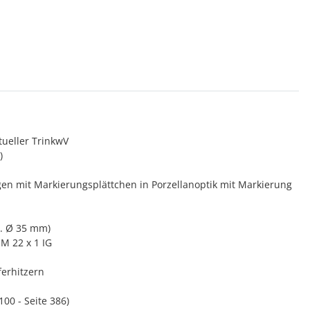
tueller TrinkwV
)
n mit Markierungsplättchen in Porzellanoptik mit Markierung
n. Ø 35 mm)
 M 22 x 1 IG
erhitzern
100 - Seite 386)