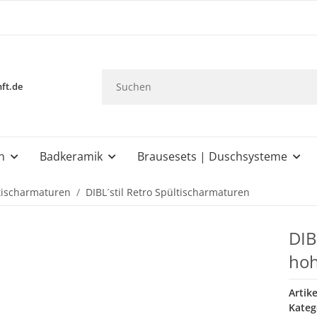
ft.de
n
Badkeramik
Brausesets | Duschsysteme
tischarmaturen
DIBL´stil Retro Spültischarmaturen
DIB
hoh
Artik
Kateg