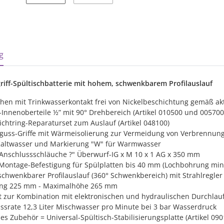
sterkarten anzeigen
g
igriff-Spültischbatterie mit hohem, schwenkbarem Profilauslauf
hen mit Trinkwasserkontakt frei von Nickelbeschichtung gemäß ak
Innenoberteile ½” mit 90° Drehbereich (Artikel 010500 und 005700
ichtring-Reparaturset zum Auslauf (Artikel 048100)
guss-Griffe mit Wärmeisolierung zur Vermeidung von Verbrennunge
 Kaltwasser und Markierung "W" für Warmwasser
 Anschlussschläuche ?" Überwurf-IG x M 10 x 1 AG x 350 mm
-Montage-Befestigung für Spülplatten bis 40 mm (Lochbohrung mi
 schwenkbarer Profilauslauf (360° Schwenkbereich) mit Strahlregler
ng 225 mm - Maximalhöhe 265 mm
 zur Kombination mit elektronischen und hydraulischen Durchlauf
ssrate 12,3 Liter Mischwasser pro Minute bei 3 bar Wasserdruck
es Zubehör = Universal-Spültisch-Stabilisierungsplatte (Artikel 090