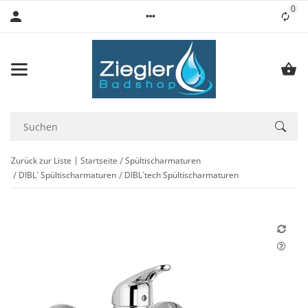
0
Lis
Zurück zur Liste
Startseite
Spültischarmaturen
DIBL´ Spültischarmaturen
DIBL´tech Spültischarmaturen