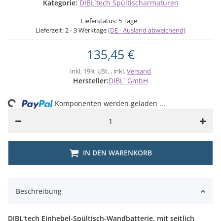
Kategorie:
DIBL´tech Spültischarmaturen
Lieferstatus: 5 Tage
Lieferzeit:
2 - 3 Werktage
(DE - Ausland abweichend)
135,45 €
inkl. 19% USt. , inkl.
Versand
Hersteller:
DIBL´ GmbH
ng...
Komponenten werden geladen ...
IN DEN WARENKORB
Beschreibung
DIBL'tech Einhebel-Spültisch-Wandbatterie, mit seitlich