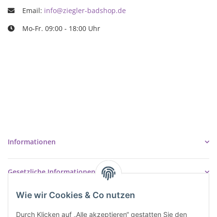
Email:
info@ziegler-badshop.de
Mo-Fr. 09:00 - 18:00 Uhr
Ziegler Badshop
Inh. Tino Ziegler
Turmstr. 6
37327 Leinefelde-Worbis
03605/542023
info@ziegler-badshop.de
Informationen
Gesetzliche Informationen
Wie wir Cookies & Co nutzen
Durch Klicken auf „Alle akzeptieren“ gestatten Sie den