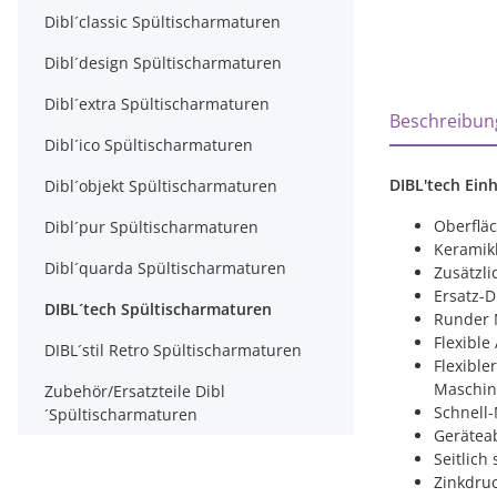
Dibl´classic Spültischarmaturen
Dibl´design Spültischarmaturen
Dibl´extra Spültischarmaturen
weitere Regi
Beschreibun
Dibl´ico Spültischarmaturen
DIBL'tech Ein
Dibl´objekt Spültischarmaturen
Oberfläc
Dibl´pur Spültischarmaturen
Keramikk
Dibl´quarda Spültischarmaturen
Zusätzl
Ersatz-D
DIBL´tech Spültischarmaturen
Runder 
Flexible
DIBL´stil Retro Spültischarmaturen
Flexible
Maschin
Zubehör/Ersatzteile Dibl
Schnell
´Spültischarmaturen
Gerätea
Seitlich
Zinkdruc