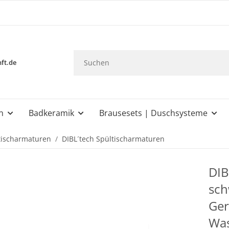
ft.de
n
Badkeramik
Brausesets | Duschsysteme
tischarmaturen
DIBL´tech Spültischarmaturen
DIB
sch
Ger
Was