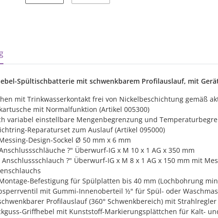
sterkarten anzeigen
g
hebel-Spültischbatterie mit schwenkbarem Profilauslauf, mit Ger
hen mit Trinkwasserkontakt frei von Nickelbeschichtung gemäß ak
artusche mit Normalfunktion (Artikel 005300)
ich variabel einstellbare Mengenbegrenzung und Temperaturbegr
ichtring-Reparaturset zum Auslauf (Artikel 095000)
Messing-Design-Sockel Ø 50 mm x 6 mm
 Anschlussschläuche ?" Überwurf-IG x M 10 x 1 AG x 350 mm
r Anschlussschlauch ?" Überwurf-IG x M 8 x 1 AG x 150 mm mit Me
enschlauchs
-Montage-Befestigung für Spülplatten bis 40 mm (Lochbohrung mi
bsperrventil mit Gummi-Innenoberteil ½" für Spül- oder Waschma
 schwenkbarer Profilauslauf (360° Schwenkbereich) mit Strahlregler
kguss-Griffhebel mit Kunststoff-Markierungsplättchen für Kalt- 