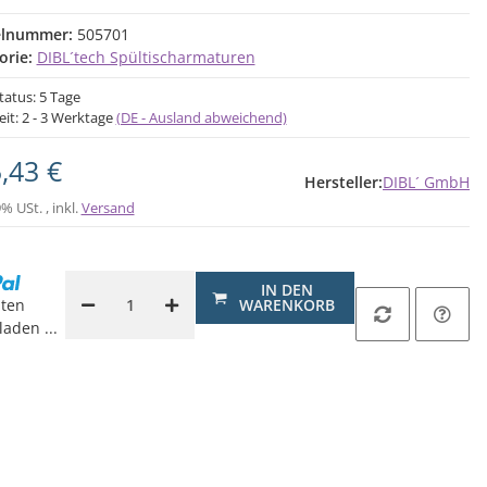
elnummer:
505701
orie:
DIBL´tech Spültischarmaturen
tatus: 5 Tage
eit:
2 - 3 Werktage
(DE - Ausland abweichend)
,43 €
Hersteller:
DIBL´ GmbH
9% USt. , inkl.
Versand
IN DEN
ten
WARENKORB
aden ...