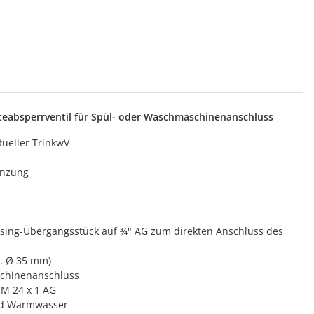
äteabsperrventil für Spül- oder Waschmaschinenanschluss
tueller TrinkwV
enzung
ssing-Übergangsstück auf ¾" AG zum direkten Anschluss des
n. Ø 35 mm)
schinenanschluss
 M 24 x 1 AG
und Warmwasser