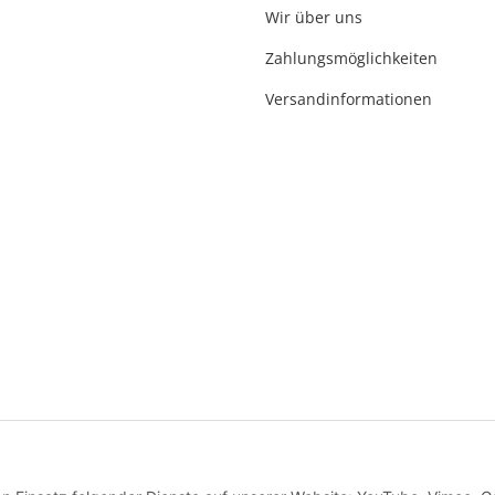
Wir über uns
felde-Worbis
Zahlungsmöglichkeiten
23
r-badshop.de
Versandinformationen
* Alle Preise inkl. gesetzlicher USt., inkl.
Versand