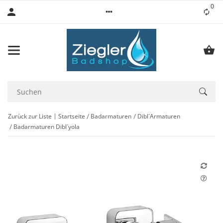
0
Lis
Zurück zur Liste
Startseite
Badarmaturen
Dibl´Armaturen
Badarmaturen Dibl´yola