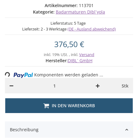
Artikelnummer:
113701
Kategorie:
Badarmaturen Dibl´yola
Lieferstatus: 5 Tage
Lieferzeit:
2 - 3 Werktage
(DE - Ausland abweichend)
376,50 €
inkl. 19% USt. , inkl.
Versand
ding...
Hersteller:
DIBL´ GmbH
Komponenten werden geladen ...
Stk
IN DEN WARENKORB
Beschreibung