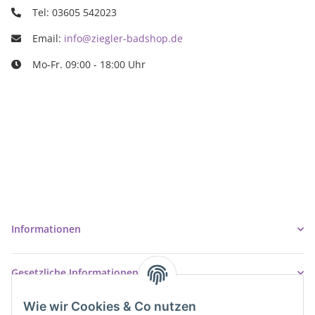
Tel: 03605 542023
Email:
info@ziegler-badshop.de
Mo-Fr. 09:00 - 18:00 Uhr
Ziegler Badshop
Inh. Tino Ziegler
Turmstr. 6
37327 Leinefelde-Worbis
03605/542023
info@ziegler-badshop.de
Informationen
Gesetzliche Informationen
Wie wir Cookies & Co nutzen