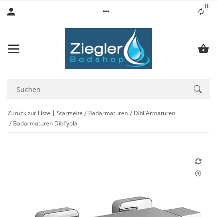
0
Lis
Zurück zur Liste
Startseite
Badarmaturen
Dibl´Armaturen
Badarmaturen Dibl´yola