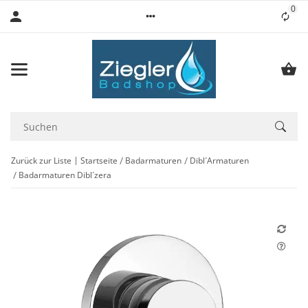
0
Lis
Zurück zur Liste
Startseite
Badarmaturen
Dibl´Armaturen
Badarmaturen Dibl´zera