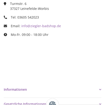
Turmstr. 6
37327 Leinefelde-Worbis
Tel: 03605 542023
Email:
info@ziegler-badshop.de
Mo-Fr. 09:00 - 18:00 Uhr
Ziegler Badshop
Inh. Tino Ziegler
Turmstr. 6
37327 Leinefelde-Worbis
03605/542023
info@ziegler-badshop.de
Informationen
Gesetzliche Informationen