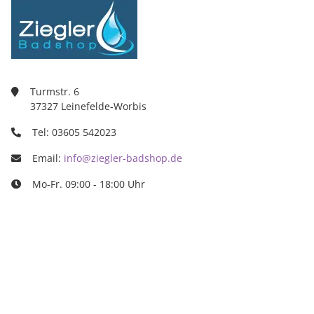
Turmstr. 6
37327 Leinefelde-Worbis
Tel: 03605 542023
Email:
info@ziegler-badshop.de
Mo-Fr. 09:00 - 18:00 Uhr
Ziegler Badshop
Inh. Tino Ziegler
Turmstr. 6
37327 Leinefelde-Worbis
03605/542023