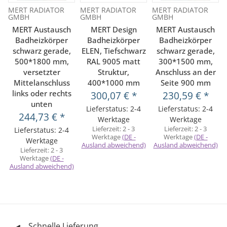
MERT RADIATOR
MERT RADIATOR
MERT RADIATOR
GMBH
GMBH
GMBH
MERT Austausch
MERT Design
MERT Austausch
Badheizkörper
Badheizkörper
Badheizkörper
schwarz gerade,
ELEN, Tiefschwarz
schwarz gerade,
500*1800 mm,
RAL 9005 matt
300*1500 mm,
versetzter
Struktur,
Anschluss an der
Mittelanschluss
400*1000 mm
Seite 900 mm
links oder rechts
300,07 €
*
230,59 €
*
unten
Lieferstatus: 2-4
Lieferstatus: 2-4
244,73 €
*
Werktage
Werktage
Lieferzeit:
2 - 3
Lieferzeit:
2 - 3
Lieferstatus: 2-4
Werktage
(DE -
Werktage
(DE -
Werktage
Ausland abweichend)
Ausland abweichend)
Lieferzeit:
2 - 3
Werktage
(DE -
Ausland abweichend)
Schnelle Lieferung