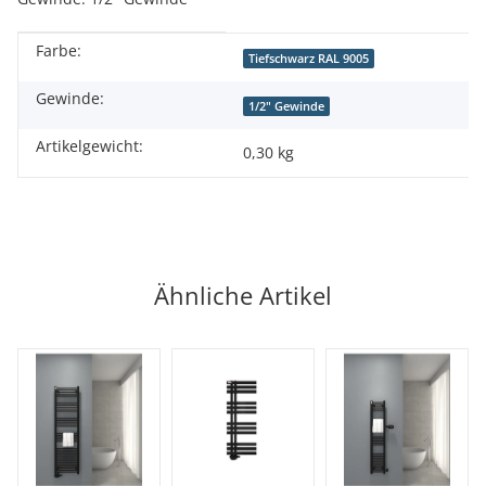
Farbe:
Produkteigenschaft
Wert
Tiefschwarz RAL 9005
Gewinde:
1/2" Gewinde
Artikelgewicht:
0,30
kg
Ähnliche Artikel