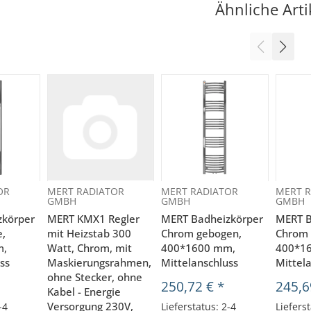
Ähnliche Arti
OR
MERT RADIATOR
MERT RADIATOR
MERT R
GMBH
GMBH
GMBH
zkörper
MERT KMX1 Regler
MERT Badheizkörper
MERT B
,
mit Heizstab 300
Chrom gebogen,
Chrom 
m,
Watt, Chrom, mit
400*1600 mm,
400*1
ss
Maskierungsrahmen,
Mittelanschluss
Mittel
ohne Stecker, ohne
250,72 €
*
245,6
Kabel - Energie
Versorgung 230V,
-4
Lieferstatus: 2-4
Lieferst