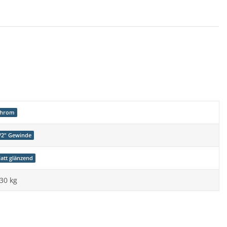
hrom
/2" Gewinde
latt glänzend
,30
kg