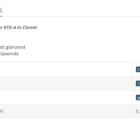
sterkarten anzeigen
g
ler KTX-4 in Chrom
att glänzend
" Gewinde
genschaft
C
1
g
t:
0