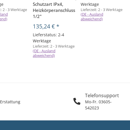
Schutzart IPx4,
ge
Werktage
t:
2 - 3 Werktage
Lieferzeit:
2 - 3 Werktage
L
Heizkörperanschluss
sland
(DE - Ausland
(
1/2"
end)
abweichend)
135,24 €
*
Lieferstatus: 2-4
Werktage
Lieferzeit:
2 - 3 Werktage
(DE - Ausland
abweichend)
Telefonsupport
 Erstattung
Mo-Fr. 03605-
542023