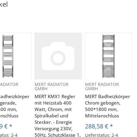
kel
ADIATOR
MERT RADIATOR
MERT RADIATOR
GMBH
GMBH
adheizkörper
MERT KMX1 Regler
MERT Badheizkörper
gerade,
mit Heizstab 400
Chrom gebogen,
600 mm,
Watt, Chrom, mit
500*1800 mm,
anschluss
Spiralkabel und
Mittelanschluss
Stecker. - Energie
9 €
*
288,58 €
*
Versorgung 230V,
50Hz, Schutzklasse 1,
atus: 2-4
Lieferstatus: 2-4