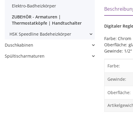
weitere Regi
Elektro-Badheizkörper
Beschreibun
ZUBEHÖR - Armaturen |
Thermostatköpfe | Handtuchalter
Digitaler Reg
HSK Speedline Badeheizkörper
Farbe: Chrom
Oberfläche: gl
Duschkabinen
Gewinde: 1/2
Spültischarmaturen
Produktei
Wert
Farbe:
Gewinde:
Oberfläche:
Artikelgewich