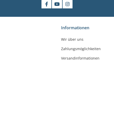
shop
Informationen
gler
Wir über uns
felde-Worbis
Zahlungsmöglichkeiten
23
r-badshop.de
Versandinformationen