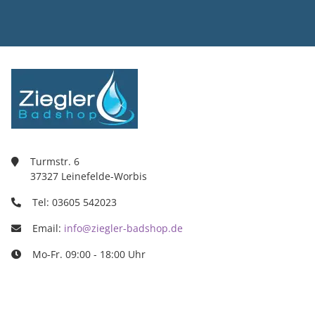
Ziegler Bad
Inh. Tino Zie
Turmstr. 6
37327 Leine
03605/5420
info@ziegle
Turmstr. 6
37327 Leinefelde-Worbis
Tel: 03605 542023
Email:
info@ziegler-badshop.de
Mo-Fr. 09:00 - 18:00 Uhr