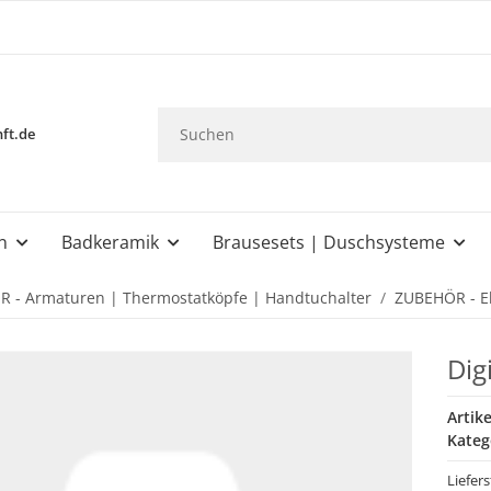
ft.de
n
Badkeramik
Brausesets | Duschsysteme
 - Armaturen | Thermostatköpfe | Handtuchalter
ZUBEHÖR - El
Dig
Artik
Kateg
Liefer