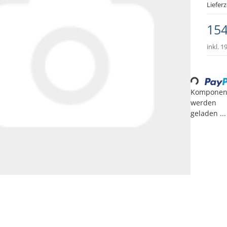
Lieferz
154
inkl. 1
Loading...
Komponen
werden
geladen ...