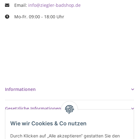
Email:
info@ziegler-badshop.de
Mo-Fr. 09:00 - 18:00 Uhr
Ziegler Badshop
Inh. Tino Ziegler
Turmstr. 6
37327 Leinefelde-Worbis
03605/542023
info@ziegler-badshop.de
Informationen
Gesetzliche Informationen
Wie wir Cookies & Co nutzen
Durch Klicken auf „Alle akzeptieren“ gestatten Sie den