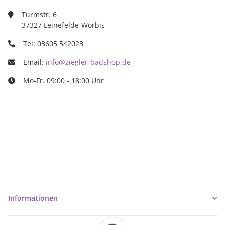
Turmstr. 6
37327 Leinefelde-Worbis
Tel: 03605 542023
Email:
info@ziegler-badshop.de
Mo-Fr. 09:00 - 18:00 Uhr
Ziegler Badshop
Inh. Tino Ziegler
Turmstr. 6
37327 Leinefelde-Worbis
03605/542023
info@ziegler-badshop.de
Informationen