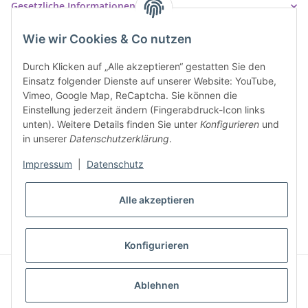
Gesetzliche Informationen
Wie wir Cookies & Co nutzen
Durch Klicken auf „Alle akzeptieren“ gestatten Sie den
Einsatz folgender Dienste auf unserer Website: YouTube,
Vimeo, Google Map, ReCaptcha. Sie können die
Einstellung jederzeit ändern (Fingerabdruck-Icon links
unten). Weitere Details finden Sie unter
Konfigurieren
und
in unserer
Datenschutzerklärung
.
Impressum
|
Datenschutz
* Alle Preise inkl. gesetzlicher USt., inkl.
Versand
Alle akzeptieren
VERTRAG WIDERRUFEN
Konfigurieren
© Ziegler Badshop
Powered by
JTL-Shop
|
FIRE JTL-Shop Template
Ablehnen