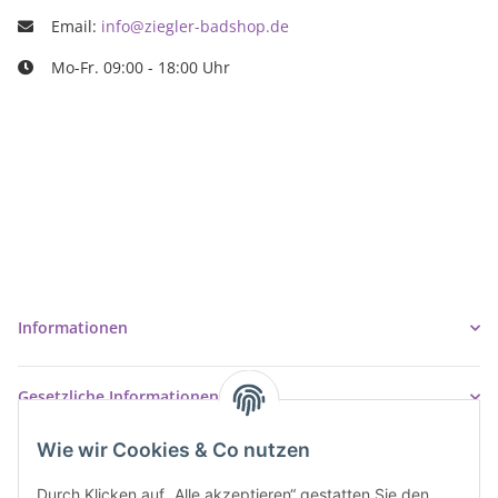
Email:
info@ziegler-badshop.de
Mo-Fr. 09:00 - 18:00 Uhr
Ziegler Badshop
Inh. Tino Ziegler
Turmstr. 6
37327 Leinefelde-Worbis
03605/542023
info@ziegler-badshop.de
Informationen
Gesetzliche Informationen
Wie wir Cookies & Co nutzen
Durch Klicken auf „Alle akzeptieren“ gestatten Sie den