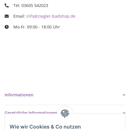
Tel: 03605 542023
Email:
info@ziegler-badshop.de
Mo-Fr. 09:00 - 18:00 Uhr
Ziegler Badshop
Inh. Tino Ziegler
Turmstr. 6
37327 Leinefelde-Worbis
03605/542023
info@ziegler-badshop.de
Informationen
Gesetzliche Informationen
Wie wir Cookies & Co nutzen