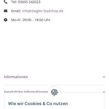
Tel: 03605 542023
Email:
info@ziegler-badshop.de
Mo-Fr. 09:00 - 18:00 Uhr
Ziegler Badshop
Inh. Tino Ziegler
Turmstr. 6
37327 Leinefelde-Worbis
03605/542023
info@ziegler-badshop.de
Informationen
Gesetzliche Informationen
Wie wir Cookies & Co nutzen