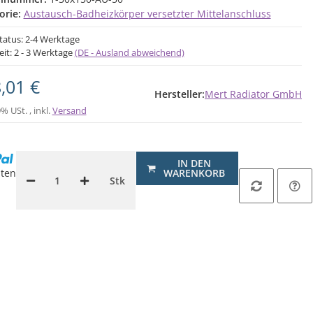
orie:
Austausch-Badheizkörper versetzter Mittelanschluss
status: 2-4 Werktage
eit:
2 - 3 Werktage
(DE - Ausland abweichend)
,01 €
Hersteller:
Mert Radiator GmbH
9% USt. , inkl.
Versand
IN DEN
ten
WARENKORB
Stk