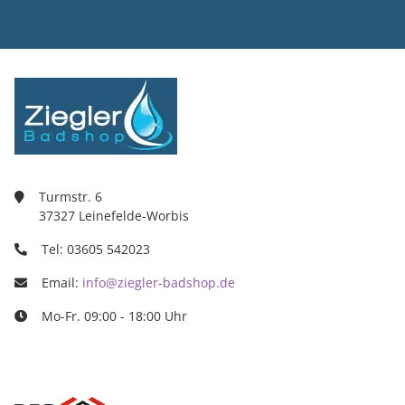
Ziegler Bad
Inh. Tino Zie
Turmstr. 6
37327 Leine
03605/5420
info@ziegle
Turmstr. 6
37327 Leinefelde-Worbis
Tel: 03605 542023
Email:
info@ziegler-badshop.de
Mo-Fr. 09:00 - 18:00 Uhr