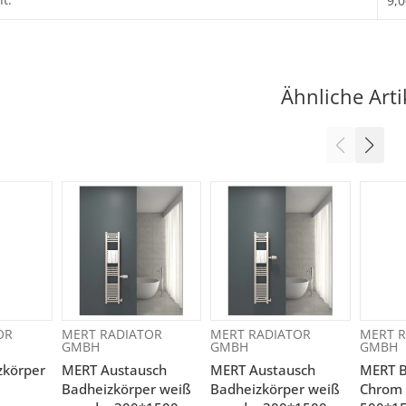
9,0
Ähnliche Arti
OR
MERT RADIATOR
MERT RADIATOR
MERT R
GMBH
GMBH
GMBH
zkörper
MERT Austausch
MERT Austausch
MERT B
Badheizkörper weiß
Badheizkörper weiß
Chrom 