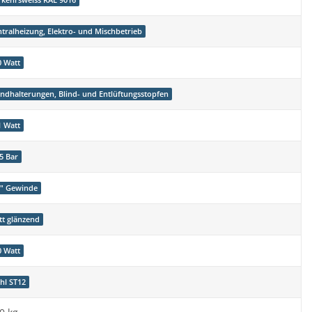
rkehrsweiss RAL 9016
ntralheizung, Elektro- und Mischbetrieb
0 Watt
ndhalterungen, Blind- und Entlüftungsstopfen
1 Watt
5 Bar
2" Gewinde
tt glänzend
0 Watt
ahl ST12