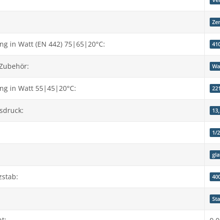
Ve
Ze
g in Watt (EN 442) 75|65|20°C:
41
 Zubehör:
Wa
ng in Watt 55|45|20°C:
22
sdruck:
13,
1/
gla
zstab:
40
St
t: