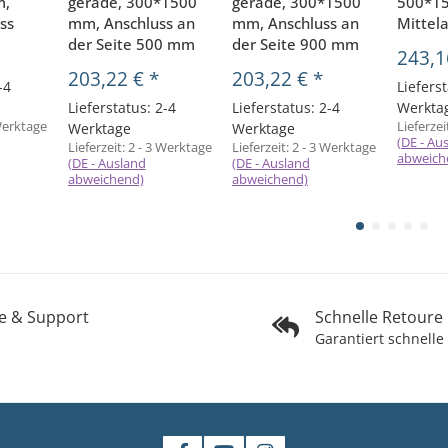
m,
gerade, 300*1500
gerade, 300*1500
500*1
ss
mm, Anschluss an
mm, Anschluss an
Mittel
der Seite 500 mm
der Seite 900 mm
243,1
203,22 €
*
203,22 €
*
-4
Lieferst
Lieferstatus: 2-4
Lieferstatus: 2-4
Werkta
Werktage
Lieferzei
Werktage
Werktage
(DE - Au
Lieferzeit:
2 - 3 Werktage
Lieferzeit:
2 - 3 Werktage
abweich
(DE - Ausland
(DE - Ausland
abweichend)
abweichend)
fe & Support
Schnelle Retoure
Garantiert schnelle