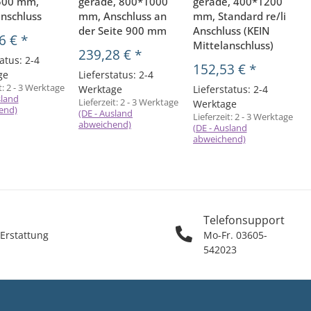
500 mm,
gerade, 800*1000
gerade, 400*1200
anschluss
mm, Anschluss an
mm, Standard re/li
der Seite 900 mm
Anschluss (KEIN
6 €
*
Mittelanschluss)
239,28 €
*
atus: 2-4
152,53 €
*
ge
Lieferstatus: 2-4
t:
2 - 3 Werktage
Werktage
Lieferstatus: 2-4
sland
Lieferzeit:
2 - 3 Werktage
Werktage
end)
(DE - Ausland
Lieferzeit:
2 - 3 Werktage
L
abweichend)
(DE - Ausland
(
abweichend)
Telefonsupport
 Erstattung
Mo-Fr. 03605-
542023