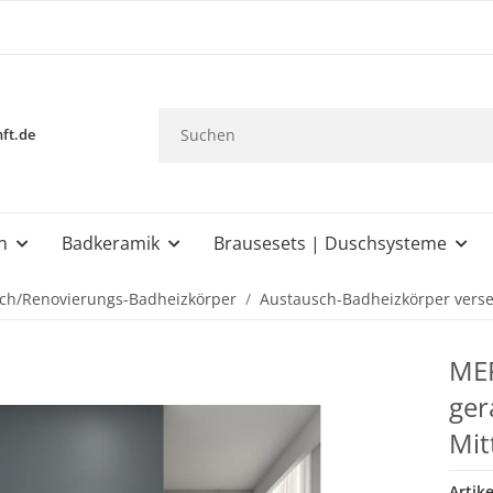
ft.de
n
Badkeramik
Brausesets | Duschsysteme
ch/Renovierungs-Badheizkörper
Austausch-Badheizkörper verse
MER
ger
Mit
Artik