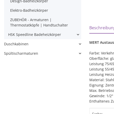
Design-Badheizkörper
Elektro-Badheizkörper
ZUBEHÖR - Armaturen |
weitere Regi
Thermostatköpfe | Handtuchalter
Beschreibun
HSK Speedline Badeheizkörper
MERT Austausc
Duschkabinen
Farbe: Verkeh
Spültischarmaturen
Oberfläche: gl
Leistung 75/6
Leistung 55/4
Leistung Heizs
Material: Stah
Eignung: Zent
Max. Betriebsd
Gewinde: 1/2
Enthaltenes Z
Produktei
Wert
Farbe: