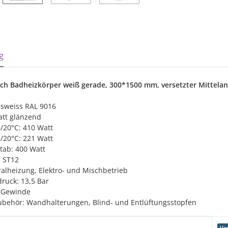
sterkarten anzeigen
g
h Badheizkörper weiß gerade, 300*1500 mm, versetzter Mittelans
rsweiss RAL 9016
att glänzend
5/20°C: 410 Watt
5/20°C: 221 Watt
tab: 400 Watt
l ST12
ralheizung, Elektro- und Mischbetrieb
ruck: 13,5 Bar
" Gewinde
ubehör: Wandhalterungen, Blind- und Entlüftungsstopfen
genschaft