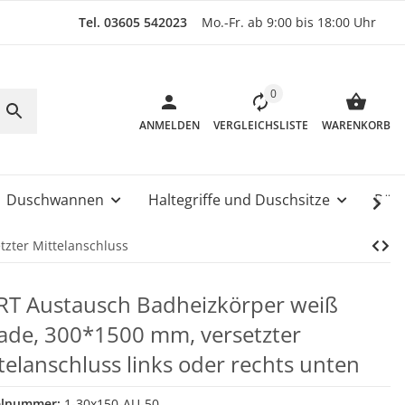
Tel. 03605 542023
Mo.-Fr. ab 9:00 bis 18:00 Uhr
0
ANMELDEN
VERGLEICHSLISTE
WARENKORB
Duschwannen
Haltegriffe und Duschsitze
Rüc
tzter Mittelanschluss
T Austausch Badheizkörper weiß
ade, 300*1500 mm, versetzter
telanschluss links oder rechts unten
elnummer:
1-30x150-AU-50