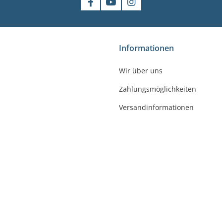
shop
Informationen
gler
Wir über uns
felde-Worbis
Zahlungsmöglichkeiten
23
r-badshop.de
Versandinformationen