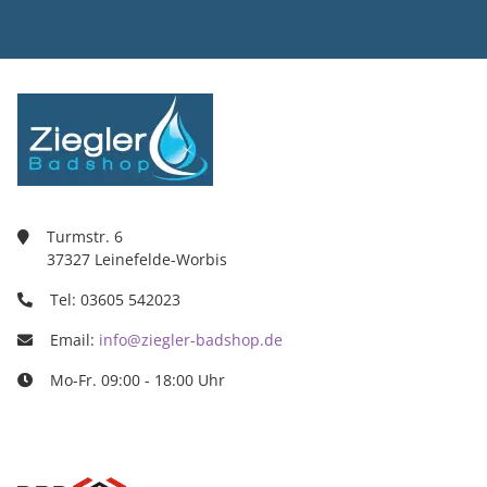
Ziegler Bad
Inh. Tino Zie
Turmstr. 6
37327 Leine
03605/5420
info@ziegle
Turmstr. 6
37327 Leinefelde-Worbis
Tel: 03605 542023
Email:
info@ziegler-badshop.de
Mo-Fr. 09:00 - 18:00 Uhr