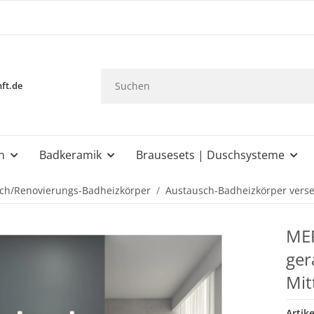
ft.de
n
Badkeramik
Brausesets | Duschsysteme
ch/Renovierungs-Badheizkörper
Austausch-Badheizkörper verse
MER
ger
Mit
Artik