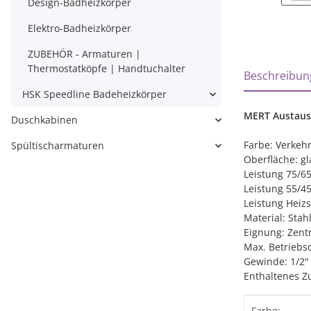
Design-Badheizkörper
Elektro-Badheizkörper
ZUBEHÖR - Armaturen |
weitere Regi
Thermostatköpfe | Handtuchalter
Beschreibun
HSK Speedline Badeheizkörper
MERT Austausc
Duschkabinen
Farbe: Verkeh
Spültischarmaturen
Oberfläche: gl
Leistung 75/6
Leistung 55/4
Leistung Heizs
Material: Stah
Eignung: Zent
Max. Betriebsd
Gewinde: 1/2
Enthaltenes Z
Produktei
Wert
Farbe: