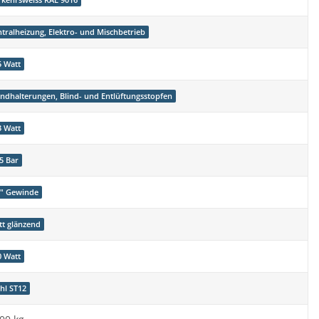
rkehrsweiss RAL 9016
ntralheizung, Elektro- und Mischbetrieb
5 Watt
ndhalterungen, Blind- und Entlüftungsstopfen
3 Watt
5 Bar
2" Gewinde
tt glänzend
0 Watt
ahl ST12