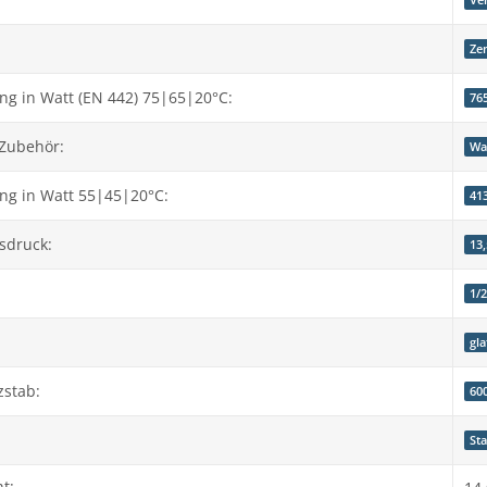
Ve
Ze
g in Watt (EN 442) 75|65|20°C:
76
 Zubehör:
Wa
ng in Watt 55|45|20°C:
41
sdruck:
13,
1/
gla
zstab:
60
St
t: