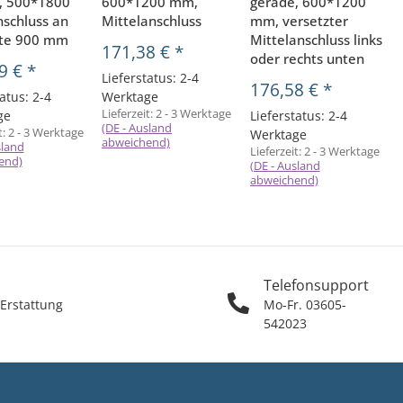
, 500*1800
600*1200 mm,
gerade, 600*1200
schluss an
Mittelanschluss
mm, versetzter
ite 900 mm
Mittelanschluss links
171,38 €
*
oder rechts unten
9 €
*
Lieferstatus: 2-4
176,58 €
*
atus: 2-4
Werktage
Lieferzeit:
2 - 3 Werktage
ge
Lieferstatus: 2-4
(DE - Ausland
t:
2 - 3 Werktage
L
Werktage
abweichend)
sland
(
Lieferzeit:
2 - 3 Werktage
end)
(DE - Ausland
abweichend)
Telefonsupport
 Erstattung
Mo-Fr. 03605-
542023