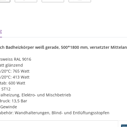
sterkarten anzeigen
g
h Badheizkörper weiß gerade, 500*1800 mm, versetzter Mittelans
rsweiss RAL 9016
att glänzend
5/20°C: 765 Watt
5/20°C: 413 Watt
tab: 600 Watt
l ST12
ralheizung, Elektro- und Mischbetrieb
ruck: 13,5 Bar
" Gewinde
ubehör: Wandhalterungen, Blind- und Entlüftungsstopfen
genschaft