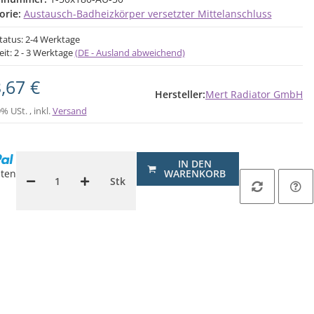
orie:
Austausch-Badheizkörper versetzter Mittelanschluss
status: 2-4 Werktage
eit:
2 - 3 Werktage
(DE - Ausland abweichend)
,67 €
Hersteller:
Mert Radiator GmbH
9% USt. , inkl.
Versand
IN DEN
ten
WARENKORB
Stk