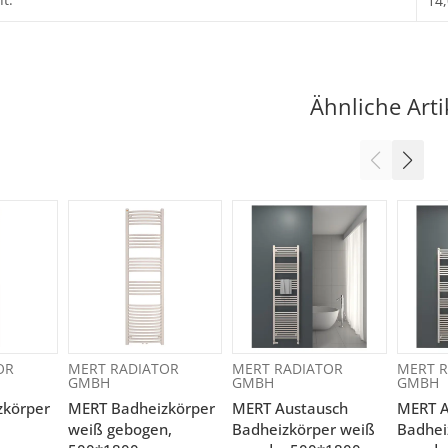
14
Ähnliche Arti
OR
MERT RADIATOR
MERT RADIATOR
MERT R
GMBH
GMBH
GMBH
zkörper
MERT Badheizkörper
MERT Austausch
MERT A
weiß gebogen,
Badheizkörper weiß
Badhei