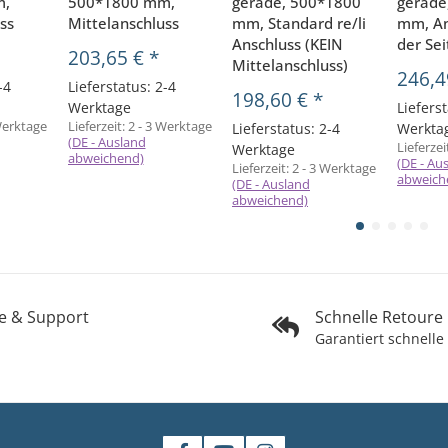
m,
500*1800 mm,
gerade, 500*1800
gerade
ss
Mittelanschluss
mm, Standard re/li
mm, An
Anschluss (KEIN
der Se
203,65 €
*
Mittelanschluss)
246,4
-4
Lieferstatus: 2-4
198,60 €
*
Werktage
Lieferst
Werktage
Lieferzeit:
2 - 3 Werktage
Lieferstatus: 2-4
Werkta
(DE - Ausland
Lieferzei
Werktage
abweichend)
(DE - Au
Lieferzeit:
2 - 3 Werktage
abweich
(DE - Ausland
abweichend)
fe & Support
Schnelle Retoure
Garantiert schnelle