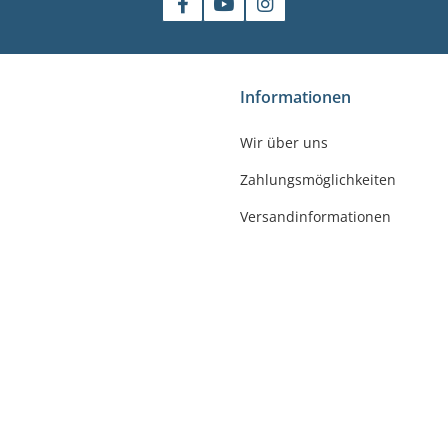
shop
Informationen
gler
Wir über uns
felde-Worbis
Zahlungsmöglichkeiten
23
r-badshop.de
Versandinformationen