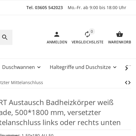
Tel. 03605 542023
Mo.-Fr. ab 9:00 bis 18:00 Uhr
0
ANMELDEN
VERGLEICHSLISTE
WARENKORB
Duschwannen
Haltegriffe und Duschsitze
Rüc
tzter Mittelanschluss
T Austausch Badheizkörper weiß
ade, 500*1800 mm, versetzter
telanschluss links oder rechts unten
elnummer:
1-50x180-AU-50