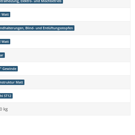
ntralheizung, Elektro- und Mischbetrieb
1 Watt
ndhalterungen, Blind- und Entlüftungsstopfen
2 Watt
Bar
2" Gewinde
instruktur Matt
ahl ST12
0
kg