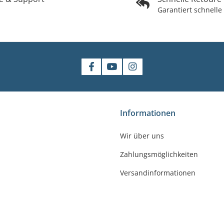
Garantiert schnelle
shop
Informationen
gler
Wir über uns
felde-Worbis
Zahlungsmöglichkeiten
23
r-badshop.de
Versandinformationen