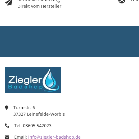
Direkt vom Hersteller
Ziegler Bad
Inh. Tino Zie
Turmstr. 6
37327 Leine
03605/5420
info@ziegle
Turmstr. 6
37327 Leinefelde-Worbis
Tel: 03605 542023
Email:
info@ziegler-badshop.de