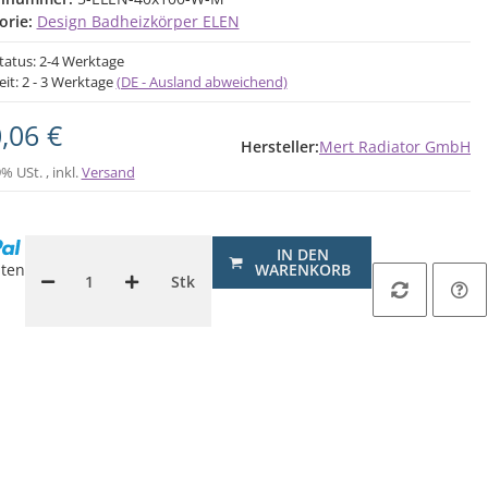
orie:
Design Badheizkörper ELEN
status: 2-4 Werktage
eit:
2 - 3 Werktage
(DE - Ausland abweichend)
,06 €
Hersteller:
Mert Radiator GmbH
9% USt. , inkl.
Versand
.
IN DEN
ten
WARENKORB
Stk