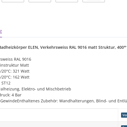
sterkarten anzeigen
g
adheizkörper ELEN, Verkehrsweiss RAL 9016 matt Struktur, 400
rsweiss RAL 9016
instruktur Matt
5/20°C: 321 Watt
5/20°C: 162 Watt
l ST12
ralheizung, Elektro- und Mischbetrieb
ruck: 4 Bar
 GewindeEnthaltenes Zubehör: Wandhalterungen, Blind- und Entl
genschaft
Ve