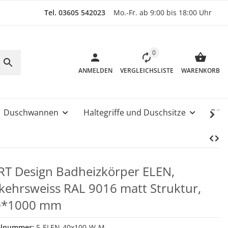
Tel. 03605 542023
Mo.-Fr. ab 9:00 bis 18:00 Uhr
0
ANMELDEN
VERGLEICHSLISTE
WARENKORB
Duschwannen
Haltegriffe und Duschsitze
Rüc
T Design Badheizkörper ELEN,
kehrsweiss RAL 9016 matt Struktur,
0*1000 mm
elnummer:
5-ELEN-40x100-W-M