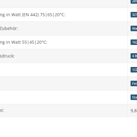
Ze
g in Watt (EN 442) 75|65|20°C:
32
 Zubehör:
Wa
ng in Watt 55|45|20°C:
16
sdruck:
4 
1/
Fe
St
t:
9,8