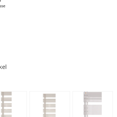
r
sse
kel