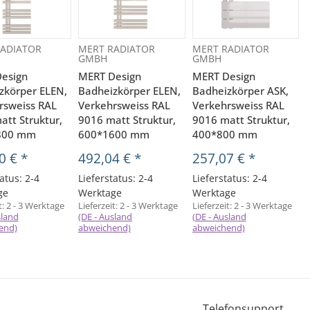
ADIATOR
MERT RADIATOR
MERT RADIATOR
GMBH
GMBH
esign
MERT Design
MERT Design
zkörper ELEN,
Badheizkörper ELEN,
Badheizkörper ASK,
rsweiss RAL
Verkehrsweiss RAL
Verkehrsweiss RAL
att Struktur,
9016 matt Struktur,
9016 matt Struktur,
800 mm
600*1600 mm
400*800 mm
0 €
*
492,04 €
*
257,07 €
*
atus: 2-4
Lieferstatus: 2-4
Lieferstatus: 2-4
ge
Werktage
Werktage
t:
2 - 3 Werktage
Lieferzeit:
2 - 3 Werktage
Lieferzeit:
2 - 3 Werktage
L
sland
(DE - Ausland
(DE - Ausland
(
end)
abweichend)
abweichend)
Telefonsupport