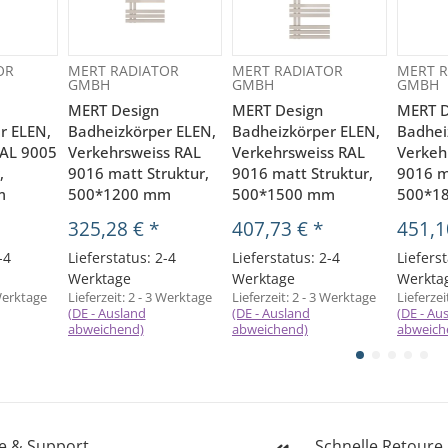
OR
MERT RADIATOR
MERT RADIATOR
MERT R
GMBH
GMBH
GMBH
MERT Design
MERT Design
MERT D
r ELEN,
Badheizkörper ELEN,
Badheizkörper ELEN,
Badhei
RAL 9005
Verkehrsweiss RAL
Verkehrsweiss RAL
Verkeh
,
9016 matt Struktur,
9016 matt Struktur,
9016 m
m
500*1200 mm
500*1500 mm
500*1
325,28 €
*
407,73 €
*
451,1
-4
Lieferstatus: 2-4
Lieferstatus: 2-4
Lieferst
Werktage
Werktage
Werkta
Werktage
Lieferzeit:
2 - 3 Werktage
Lieferzeit:
2 - 3 Werktage
Lieferzei
(DE - Ausland
(DE - Ausland
(DE - Au
abweichend)
abweichend)
abweich
fe & Support
Schnelle Retoure