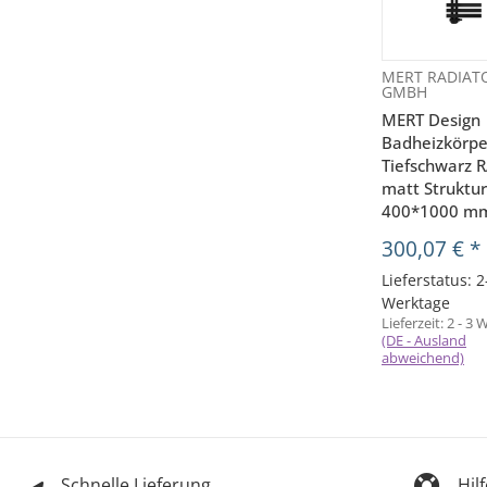
MERT RADIAT
GMBH
MERT Design
Badheizkörpe
Tiefschwarz 
matt Struktur
400*1000 m
300,07 €
*
Lieferstatus: 2
Werktage
Lieferzeit:
2 - 3 
(DE - Ausland
abweichend)
Schnelle Lieferung
Hil