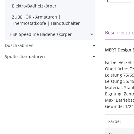
Elektro-Badheizkörper
ZUBEHÖR - Armaturen |
Thermostatköpfe | Handtuchalter
weitere Regi
Beschreibun
HSK Speedline Badeheizkörper
Duschkabinen
MERT Design B
Spültischarmaturen
Farbe: Verkeh
Oberfläche: Fe
Leistung 75/6
Leistung 55/4
Material: Stah
Eignung: Zent
Max. Betriebsd
Gewinde: 1/2"
Produktei
Wert
Farbe: