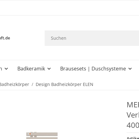
ft.de
n
Badkeramik
Brausesets | Duschsysteme
Badheizkörper
Design Badheizkörper ELEN
MER
Ver
40
Artik