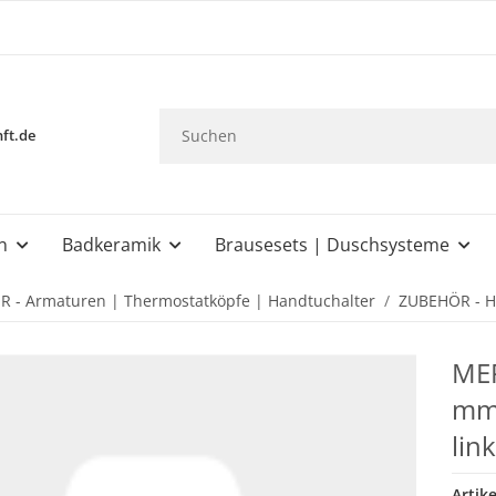
ft.de
n
Badkeramik
Brausesets | Duschsysteme
 - Armaturen | Thermostatköpfe | Handtuchalter
ZUBEHÖR - H
MER
mm,
lin
Artik