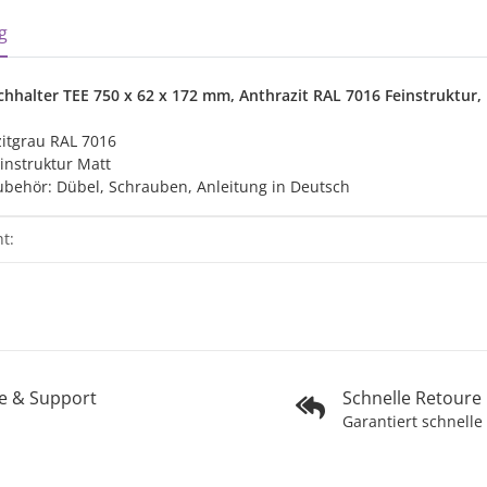
sterkarten anzeigen
g
halter TEE 750 x 62 x 172 mm, Anthrazit RAL 7016 Feinstruktur, 
zitgrau RAL 7016
instruktur Matt
ubehör: Dübel, Schrauben, Anleitung in Deutsch
genschaft
t:
fe & Support
Schnelle Retoure
Garantiert schnelle