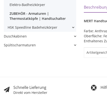
weitere Regi
Elektro-Badheizkörper
Beschreibun
ZUBEHÖR - Armaturen |
Thermostatköpfe | Handtuchalter
MERT Handtuch
HSK Speedline Badeheizkörper
Farbe: Anthra
Oberfläche: Fe
Duschkabinen
Enthaltenes Z
Spültischarmaturen
Produktei
Wert
Artikelgewich
Schnelle Lieferung
Hil
Direkt vom Hersteller