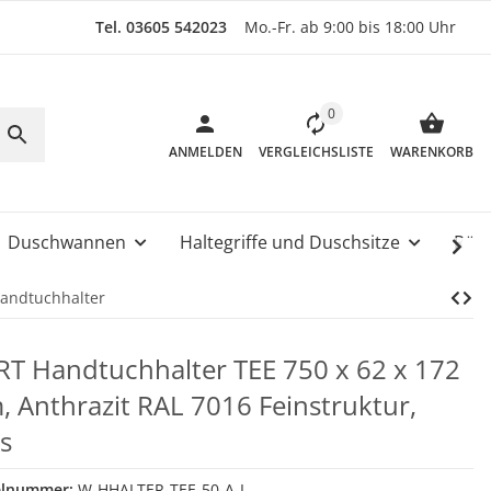
Tel. 03605 542023
Mo.-Fr. ab 9:00 bis 18:00 Uhr
0
ANMELDEN
VERGLEICHSLISTE
WARENKORB
Duschwannen
Haltegriffe und Duschsitze
Rüc
andtuchhalter
T Handtuchhalter TEE 750 x 62 x 172
 Anthrazit RAL 7016 Feinstruktur,
ks
elnummer:
W-HHALTER-TEE-50-A-L