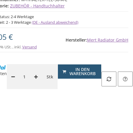
orie:
ZUBEHÖR - Handtuchhalter
status: 2-4 Werktage
eit:
2 - 3 Werktage
(DE - Ausland abweichend)
05 €
Hersteller:
Mert Radiator GmbH
9% USt. , inkl.
Versand
IN DEN
ten
WARENKORB
Stk