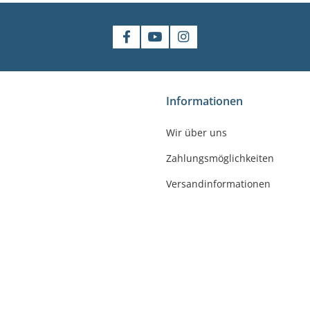
shop
Informationen
gler
Wir über uns
felde-Worbis
Zahlungsmöglichkeiten
23
r-badshop.de
Versandinformationen