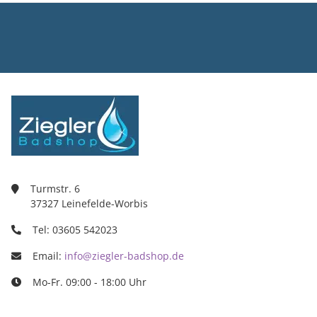
Ziegler Bad
Inh. Tino Zie
Turmstr. 6
37327 Leine
03605/5420
info@ziegle
Turmstr. 6
37327 Leinefelde-Worbis
Tel: 03605 542023
Email:
info@ziegler-badshop.de
Mo-Fr. 09:00 - 18:00 Uhr