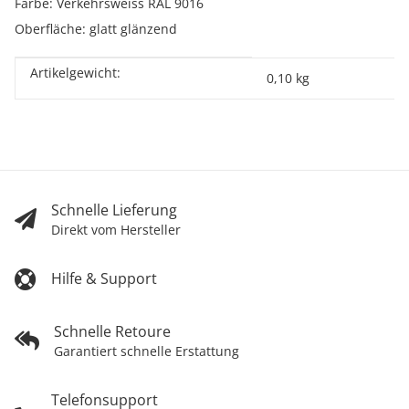
Farbe: Verkehrsweiss RAL 9016
Oberfläche: glatt glänzend
Artikelgewicht:
Produkteigenschaft
Wert
0,10
kg
Schnelle Lieferung
Direkt vom Hersteller
Hilfe & Support
Schnelle Retoure
Garantiert schnelle Erstattung
Telefonsupport