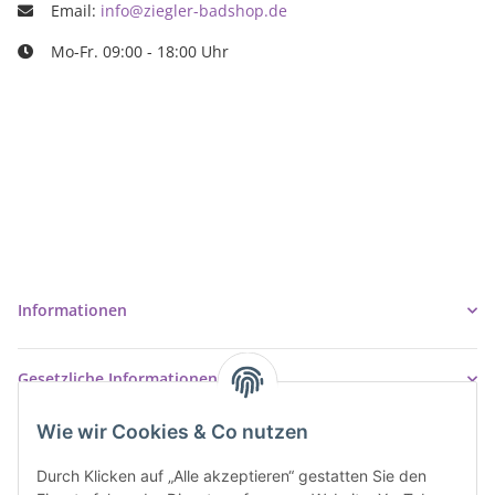
Email:
info@ziegler-badshop.de
Mo-Fr. 09:00 - 18:00 Uhr
Ziegler Badshop
Inh. Tino Ziegler
Turmstr. 6
37327 Leinefelde-Worbis
03605/542023
info@ziegler-badshop.de
Informationen
Gesetzliche Informationen
Wie wir Cookies & Co nutzen
Durch Klicken auf „Alle akzeptieren“ gestatten Sie den