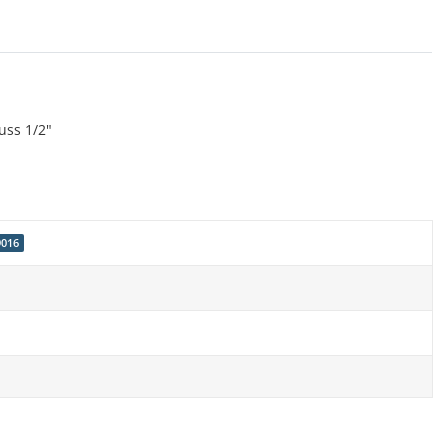
uss 1/2"
9016