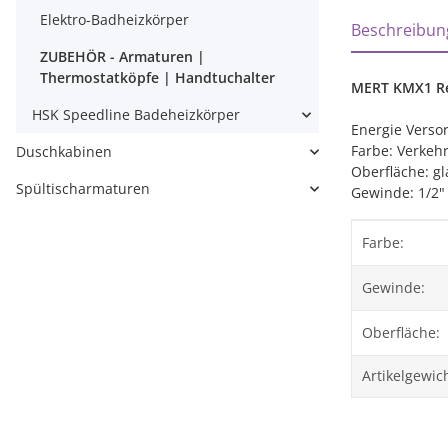
weitere Regi
Elektro-Badheizkörper
Beschreibun
ZUBEHÖR - Armaturen |
Thermostatköpfe | Handtuchalter
MERT KMX1 Reg
HSK Speedline Badeheizkörper
Energie Versor
Farbe: Verkeh
Duschkabinen
Oberfläche: gl
Spültischarmaturen
Gewinde: 1/2
Produktei
Wert
Farbe:
Gewinde:
Oberfläche:
Artikelgewich