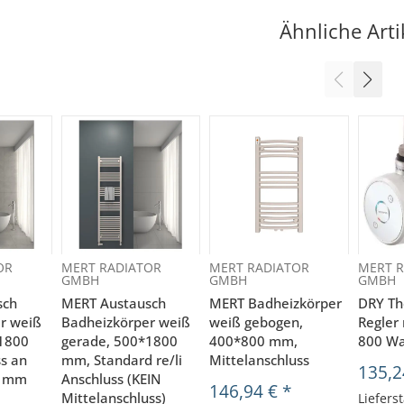
Ähnliche Arti
OR
MERT RADIATOR
MERT RADIATOR
MERT R
GMBH
GMBH
GMBH
sch
MERT Austausch
MERT Badheizkörper
DRY Th
r weiß
Badheizkörper weiß
weiß gebogen,
Regler 
1800
gerade, 500*1800
400*800 mm,
800 Wa
s an
mm, Standard re/li
Mittelanschluss
135,2
0 mm
Anschluss (KEIN
146,94 €
*
Mittelanschluss)
Lieferst