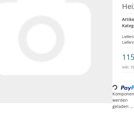
Hei
Artik
Kateg
Liefer
Lieferz
115
inkl. 1
Loading...
Komponen
werden
geladen ...