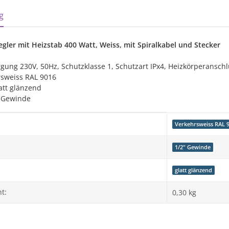
sterkarten anzeigen
g
ler mit Heizstab 400 Watt, Weiss, mit Spiralkabel und Stecker
gung 230V, 50Hz, Schutzklasse 1, Schutzart IPx4, Heizkörperanschl
rsweiss RAL 9016
att glänzend
" Gewinde
genschaft
Verkehrsweiss RAL 
1/2" Gewinde
glatt glänzend
t:
0,30
kg