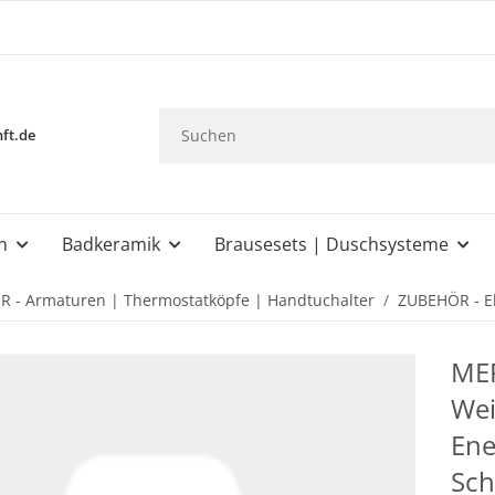
ft.de
n
Badkeramik
Brausesets | Duschsysteme
 - Armaturen | Thermostatköpfe | Handtuchalter
ZUBEHÖR - El
MER
Wei
Ene
Sch