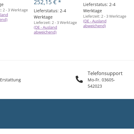
252,15 €
*
ge
Lieferstatus: 2-4
t:
2 - 3 Werktage
Lieferstatus: 2-4
Werktage
sland
Lieferzeit:
2 - 3 Werktage
L
Werktage
end)
(DE - Ausland
(
Lieferzeit:
2 - 3 Werktage
abweichend)
(DE - Ausland
abweichend)
Telefonsupport
 Erstattung
Mo-Fr. 03605-
542023