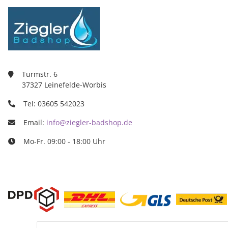
Ziegler Bad
Inh. Tino Zie
Turmstr. 6
37327 Leine
03605/5420
info@ziegle
Turmstr. 6
37327 Leinefelde-Worbis
Tel: 03605 542023
Email:
info@ziegler-badshop.de
Mo-Fr. 09:00 - 18:00 Uhr