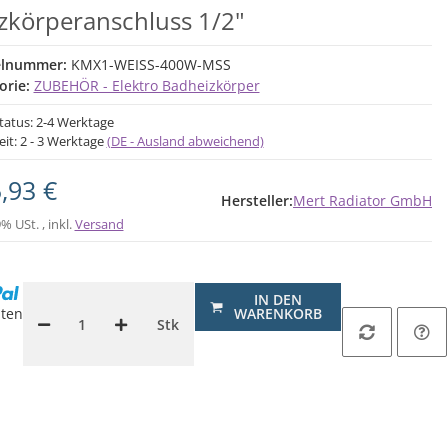
zkörperanschluss 1/2"
elnummer:
KMX1-WEISS-400W-MSS
orie:
ZUBEHÖR - Elektro Badheizkörper
status: 2-4 Werktage
eit:
2 - 3 Werktage
(DE - Ausland abweichend)
,93 €
Hersteller:
Mert Radiator GmbH
9% USt. , inkl.
Versand
IN DEN
ten
WARENKORB
Stk