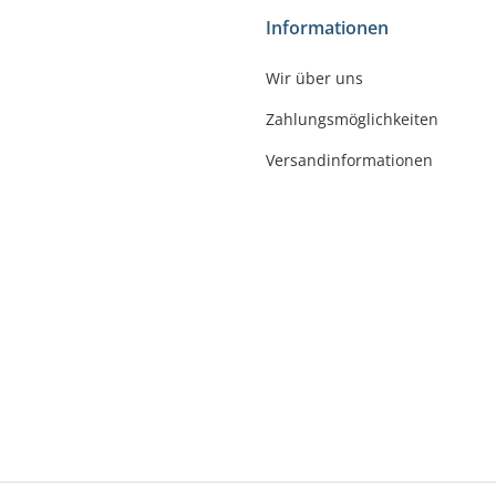
shop
Informationen
gler
Wir über uns
felde-Worbis
Zahlungsmöglichkeiten
23
r-badshop.de
Versandinformationen