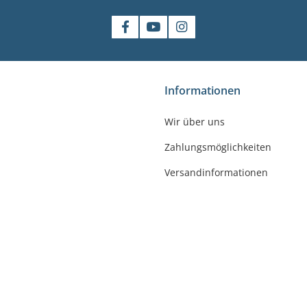
shop
Informationen
gler
Wir über uns
felde-Worbis
Zahlungsmöglichkeiten
23
r-badshop.de
Versandinformationen