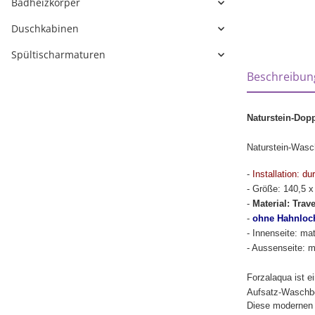
Badheizkörper
Duschkabinen
Spültischarmaturen
weitere Regi
Beschreibun
Naturstein-Dop
Naturstein-Wasch
-
Installation: d
- Größe: 140,5 x
-
Material: Trave
-
ohne Hahnloc
- Innenseite: mat
- Aussenseite: m
Forzalaqua ist e
Aufsatz-Waschbe
Diese modernen r