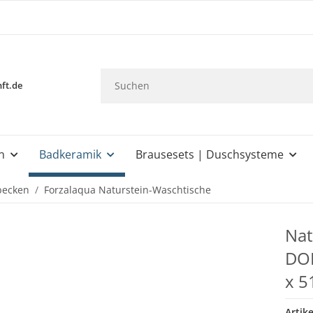
ft.de
n
Badkeramik
Brausesets | Duschsysteme
becken
Forzalaqua Naturstein-Waschtische
Nat
DOP
x 5
Artik