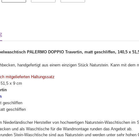
sterkarten anzeigen
g
pelwaschtisch PALERMO DOPPIO Travertin, matt geschliffen, 140,5 x 51,
becken, handgefertigt aus einem einzigen Stück Naturstein. Kann mit dem m
urch mitgelieferten Haltungssatz
 51,5 x 9 cm
rtin
h
t geschliffen
att geschliffen
in Niederländischer Hersteller von hochwertigen Naturstein-Waschtischen im S
cken und als Waschtische für die Wandmontage runden das Angebot ab.
unden Stein-Waschtische sind aus Naturstein und werden unter sehr hohen Qu