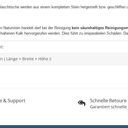
Waschtische werden aus einem kompletten Stein hergestellt bzw. geschliffen
n Naturstein handelt darf bei der Reinigung
kein säurehaltiges Reinigungsm
haltenen Kalk hervorgerufen werden. Dies führt zu irreparabelen Schäden. Da
genschaft
t:
( Länge × Breite × Höhe ):
fe & Support
Schnelle Retoure
Garantiert schnelle