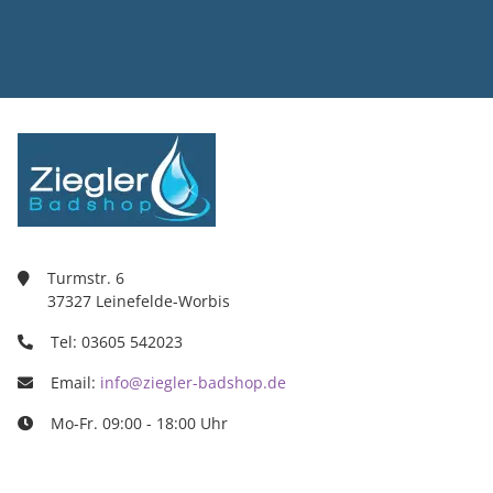
Ziegler Bad
Inh. Tino Zie
Turmstr. 6
37327 Leine
03605/5420
info@ziegle
Turmstr. 6
37327 Leinefelde-Worbis
Tel: 03605 542023
Email:
info@ziegler-badshop.de
Mo-Fr. 09:00 - 18:00 Uhr