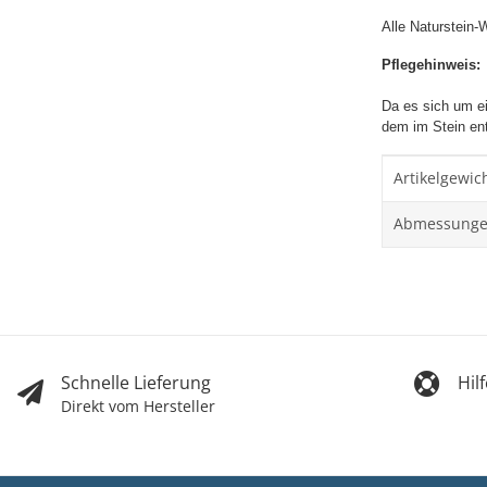
Alle Naturstein-
Pflegehinweis:
Da es sich um ei
dem im Stein ent
Produktei
Wert
Artikelgewich
Abmessungen 
Schnelle Lieferung
Hil
Direkt vom Hersteller