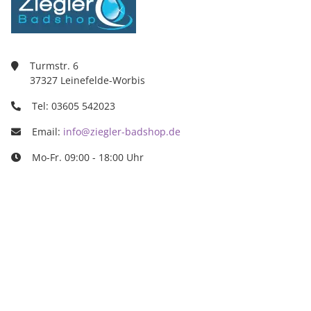
Turmstr. 6
37327 Leinefelde-Worbis
Tel: 03605 542023
Email:
info@ziegler-badshop.de
Mo-Fr. 09:00 - 18:00 Uhr
Ziegler Badshop
Inh. Tino Ziegler
Turmstr. 6
37327 Leinefelde-Worbis
03605/542023
info@ziegler-badshop.de