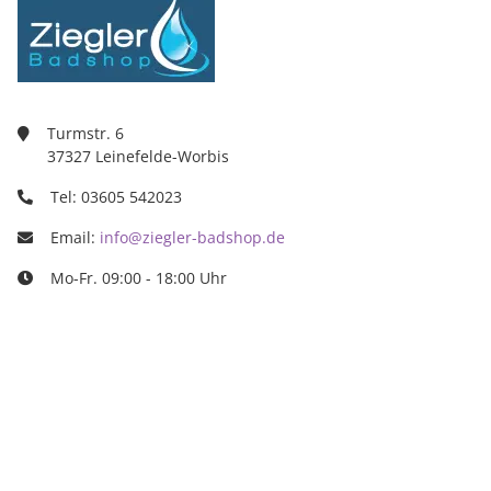
Turmstr. 6
37327 Leinefelde-Worbis
Tel: 03605 542023
Email:
info@ziegler-badshop.de
Mo-Fr. 09:00 - 18:00 Uhr
Ziegler Badshop
Inh. Tino Ziegler
Turmstr. 6
37327 Leinefelde-Worbis
03605/542023