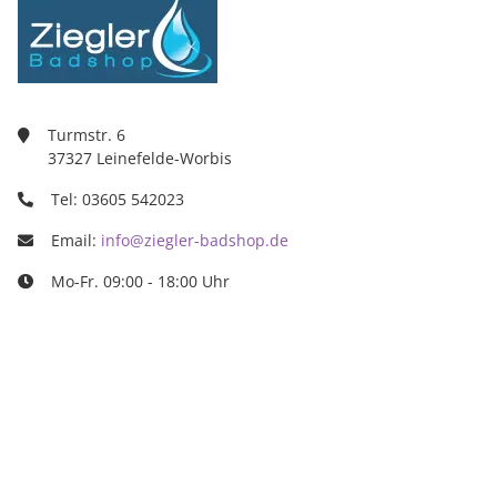
Turmstr. 6
37327 Leinefelde-Worbis
Tel: 03605 542023
Email:
info@ziegler-badshop.de
Mo-Fr. 09:00 - 18:00 Uhr
Ziegler Badshop
Inh. Tino Ziegler
Turmstr. 6
37327 Leinefelde-Worbis
03605/542023