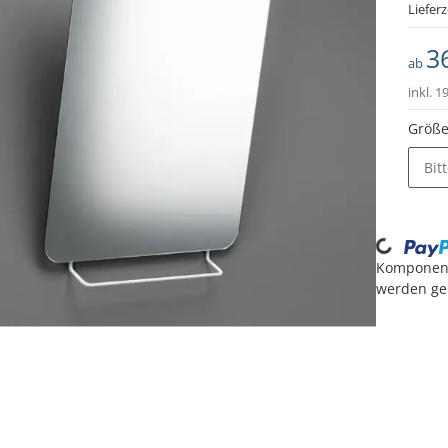
Lieferz
3
ab
inkl. 1
Größe
Bit
Loading...
Komponen
werden gel