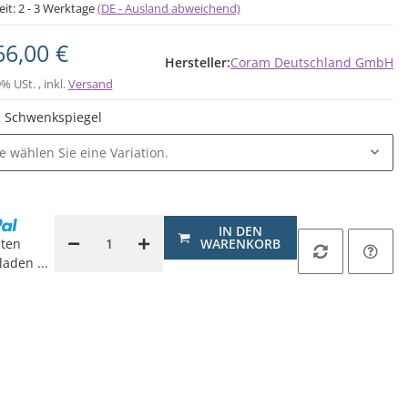
eit:
2 - 3 Werktage
(DE - Ausland abweichend)
66,00 €
Hersteller:
Coram Deutschland GmbH
9% USt. , inkl.
Versand
 Schwenkspiegel
te wählen Sie eine Variation.
IN DEN
ten
WARENKORB
aden ...