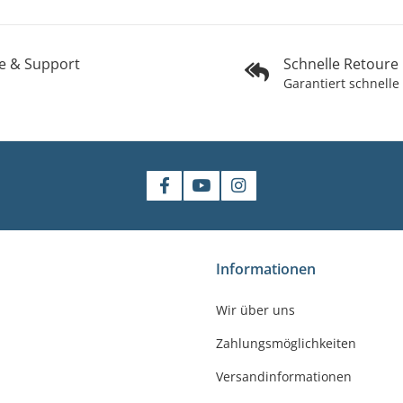
fe & Support
Schnelle Retoure
Garantiert schnelle
shop
Informationen
gler
Wir über uns
felde-Worbis
Zahlungsmöglichkeiten
23
r-badshop.de
Versandinformationen