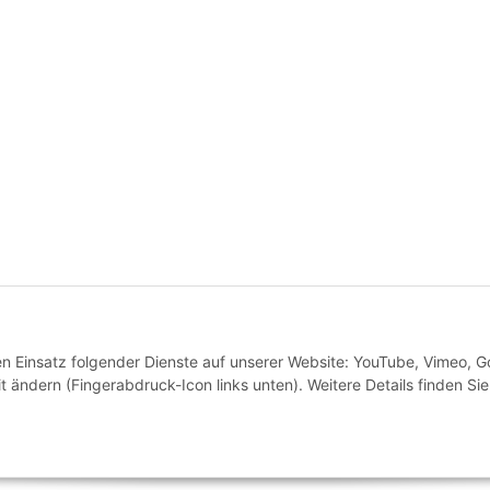
* Alle Preise inkl. gesetzlicher USt., inkl.
Versand
VERTRAG WIDERRUFEN
den Einsatz folgender Dienste auf unserer Website: YouTube, Vimeo, G
 ändern (Fingerabdruck-Icon links unten). Weitere Details finden Sie