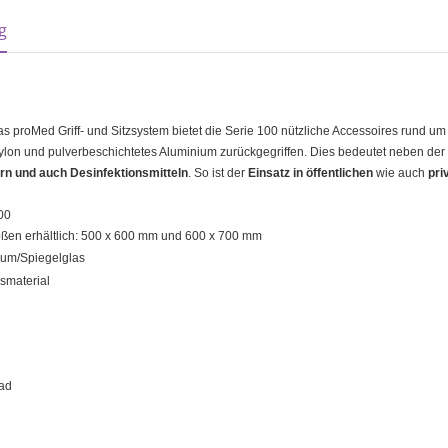
sterkarten anzeigen
g
s proMed Griff- und Sitzsystem bietet die Serie 100 nützliche Accessoires rund u
ylon und pulverbeschichtetes Aluminium zurückgegriffen. Dies bedeutet neben der 
rn und auch Desinfektionsmitteln
. So ist der
Einsatz in öffentlichen
wie auch
pri
00
ößen erhältlich: 500 x 600 mm und 600 x 700 mm
nium/Spiegelglas
gsmaterial
ad