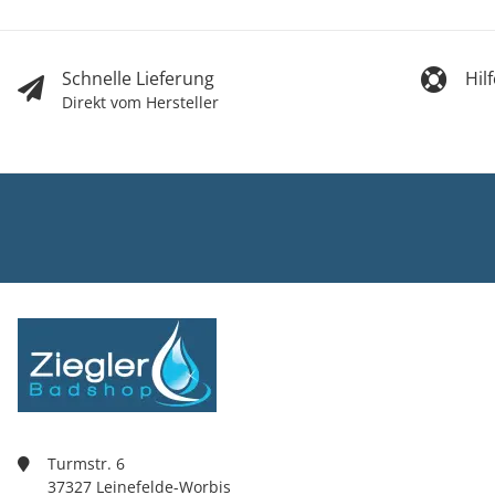
Schnelle Lieferung
Hil
Direkt vom Hersteller
Ziegler Bad
Inh. Tino Zie
Turmstr. 6
37327 Leine
03605/5420
info@ziegle
Turmstr. 6
37327 Leinefelde-Worbis