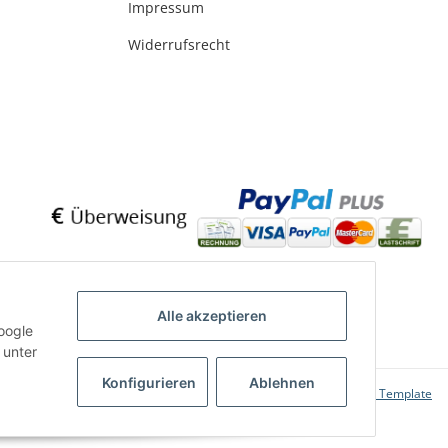
Impressum
Widerrufsrecht
Alle akzeptieren
oogle
 unter
Konfigurieren
Ablehnen
Powered by
JTL-Shop
|
FIRE JTL-Shop Template