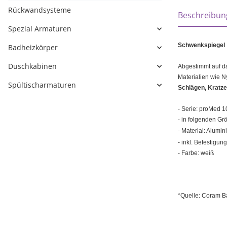
weitere Regi
Rückwandsysteme
Beschreibun
Spezial Armaturen
Schwenkspiegel
Badheizkörper
Duschkabinen
Abgestimmt auf da
Materialien wie N
Spültischarmaturen
Schlägen, Kratze
- Serie: proMed 1
- in folgenden Gr
- Material: Alumi
- inkl. Befestigun
-
Farbe: weiß
*Quelle: Coram B