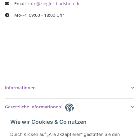
Email:
info@ziegler-badshop.de
Mo-Fr. 09:00 - 18:00 Uhr
Ziegler Badshop
Inh. Tino Ziegler
Turmstr. 6
37327 Leinefelde-Worbis
03605/542023
info@ziegler-badshop.de
Informationen
Gesetzliche Informationen
Wie wir Cookies & Co nutzen
Durch Klicken auf „Alle akzeptieren“ gestatten Sie den