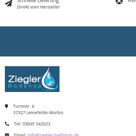
Schnelle Lieferung
Hil
Direkt vom Hersteller
Ziegler Bad
Inh. Tino Zie
Turmstr. 6
37327 Leine
03605/5420
info@ziegle
Turmstr. 6
37327 Leinefelde-Worbis
Tel: 03605 542023
Email:
info@ziegler-badshop.de