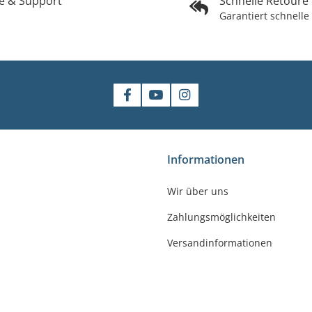
fe & Support
Schnelle Retoure
Garantiert schnelle
shop
Informationen
gler
Wir über uns
felde-Worbis
Zahlungsmöglichkeiten
23
r-badshop.de
Versandinformationen