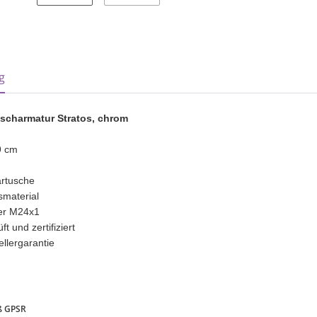
sterkarten anzeigen
g
scharmatur Stratos, chrom
9 cm
artusche
ssmaterial
ler M24x1
t und zertifiziert
ellergarantie
ß GPSR