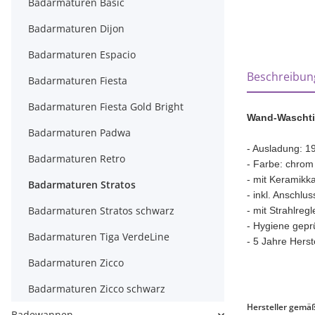
Badarmaturen Basic
Badarmaturen Dijon
Badarmaturen Espacio
weitere Regi
Beschreibun
Badarmaturen Fiesta
Badarmaturen Fiesta Gold Bright
Wand-Waschti
Badarmaturen Padwa
- Ausladung: 1
Badarmaturen Retro
- Farbe: chrom
- mit Keramikk
Badarmaturen Stratos
- inkl. Anschlu
Badarmaturen Stratos schwarz
- mit Strahlreg
- Hygiene geprüf
Badarmaturen Tiga VerdeLine
- 5 Jahre Herst
Badarmaturen Zicco
Badarmaturen Zicco schwarz
Hersteller gemä
Badewannen