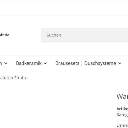
ft.de
n
Badkeramik
Brausesets | Duschsysteme
aturen Stratos
Wan
Artik
Kateg
Liefers