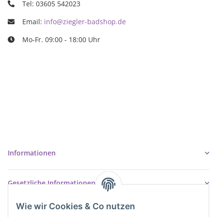
Tel: 03605 542023
Email:
info@ziegler-badshop.de
Mo-Fr. 09:00 - 18:00 Uhr
Ziegler Badshop
Inh. Tino Ziegler
Turmstr. 6
37327 Leinefelde-Worbis
03605/542023
info@ziegler-badshop.de
Informationen
Gesetzliche Informationen
Wie wir Cookies & Co nutzen