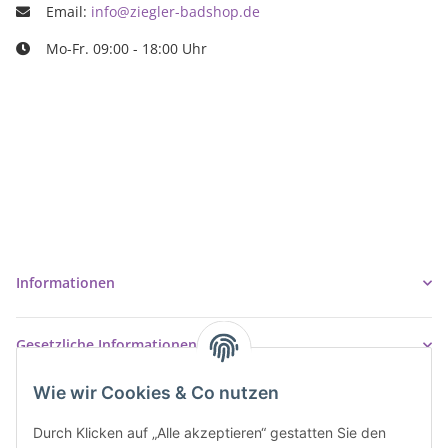
Email:
info@ziegler-badshop.de
Mo-Fr. 09:00 - 18:00 Uhr
Ziegler Badshop
Inh. Tino Ziegler
Turmstr. 6
37327 Leinefelde-Worbis
03605/542023
info@ziegler-badshop.de
Informationen
Gesetzliche Informationen
Wie wir Cookies & Co nutzen
Durch Klicken auf „Alle akzeptieren“ gestatten Sie den