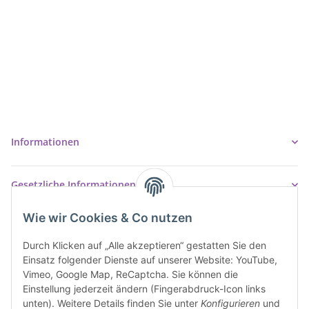
Ziegler Badshop
Inh. Tino Ziegler
Turmstr. 6
37327 Leinefelde-Worbis
03605/542023
info@ziegler-badshop.de
Informationen
Gesetzliche Informationen
Wie wir Cookies & Co nutzen
Durch Klicken auf „Alle akzeptieren“ gestatten Sie den
Einsatz folgender Dienste auf unserer Website: YouTube,
Vimeo, Google Map, ReCaptcha. Sie können die
Einstellung jederzeit ändern (Fingerabdruck-Icon links
unten). Weitere Details finden Sie unter
Konfigurieren
und