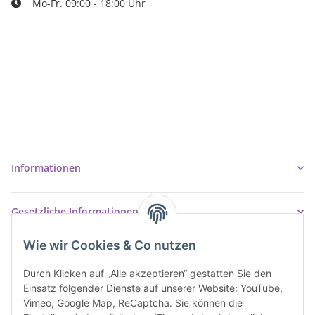
Mo-Fr. 09:00 - 18:00 Uhr
Ziegler Badshop
Inh. Tino Ziegler
Turmstr. 6
37327 Leinefelde-Worbis
03605/542023
info@ziegler-badshop.de
Informationen
Gesetzliche Informationen
Wie wir Cookies & Co nutzen
Durch Klicken auf „Alle akzeptieren“ gestatten Sie den
Einsatz folgender Dienste auf unserer Website: YouTube,
Vimeo, Google Map, ReCaptcha. Sie können die