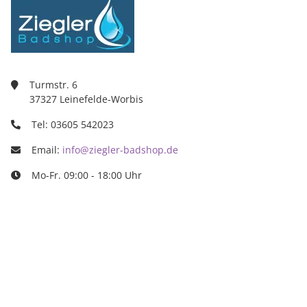
Turmstr. 6
37327 Leinefelde-Worbis
Tel: 03605 542023
Email:
info@ziegler-badshop.de
Mo-Fr. 09:00 - 18:00 Uhr
Ziegler Badshop
Inh. Tino Ziegler
Turmstr. 6
37327 Leinefelde-Worbis
03605/542023