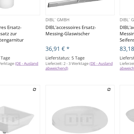
DIBL´ GMBH
DIBL´
orschau
Vorschau
res Ersatz-
DIBL'accessoires Ersatz-
DIBL'a
nsatz zur
Messing-Glaswischer
Messin
tengarnitur
Seife
36,91 €
*
83,1
5 Tage
Lieferstatus: 5 Tage
Liefers
 Werktage
(DE - Ausland
Lieferzeit:
2 - 3 Werktage
(DE - Ausland
Lieferze
abweichend)
abweic