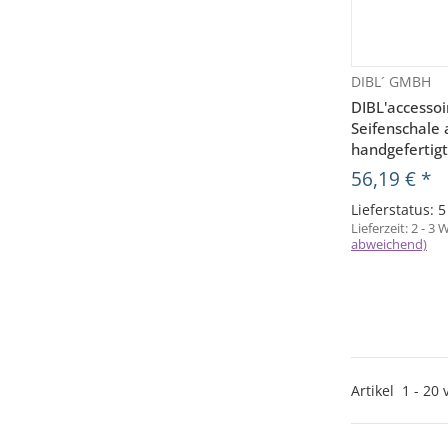
DIBL´ GMBH
V
DIBL'accessoi
Seifenschale 
handgefertig
56,19 €
*
Lieferstatus: 
Lieferzeit:
2 - 3
abweichend)
Artikel
1
-
20