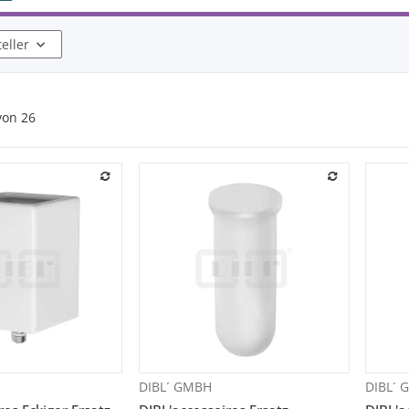
teller
von
26
DIBL´ GMBH
DIBL´
orschau
Vorschau