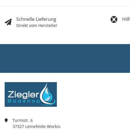
Schnelle Lieferung
Hil
Direkt vom Hersteller
Ziegler Bad
Inh. Tino Zie
Turmstr. 6
37327 Leine
03605/5420
info@ziegle
Turmstr. 6
37327 Leinefelde-Worbis