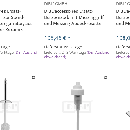
DIBL´ GMBH
DIBL´
orschau
Vorschau
res Ersatz-
DIBL'accessoires Ersatz-
DIBL'a
r zur Stand-
Bürstenstab mit Messinggriff
Bürste
tengarnitur, aus
und Messing-Abdeckrosette
und Me
ter Keramik
105,46 €
*
108,
5 Tage
Lieferstatus: 5 Tage
Liefers
 Werktage
(DE - Ausland
Lieferzeit:
2 - 3 Werktage
(DE - Ausland
Lieferze
abweichend)
abweic