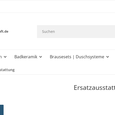
ft.de
n
Badkeramik
Brausesets | Duschsysteme
stattung
Ersatzausstat