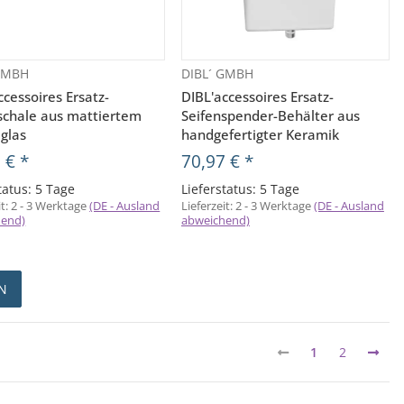
 GMBH
DIBL´ GMBH
Vorschau
Vorschau
ccessoires Ersatz-
DIBL'accessoires Ersatz-
schale aus mattiertem
Seifenspender-Behälter aus
lglas
handgefertigter Keramik
1 €
*
70,97 €
*
tatus: 5 Tage
Lieferstatus: 5 Tage
it:
2 - 3 Werktage
(DE - Ausland
Lieferzeit:
2 - 3 Werktage
(DE - Ausland
hend)
abweichend)
N
1
2