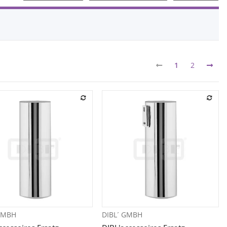
1
2
 GMBH
DIBL´ GMBH
Vorschau
Vorschau