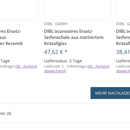
DIBL´ GMBH
DIBL´
orschau
Vorschau
res Ersatz-
DIBL'accessoires Ersatz-
DIBL'a
aus
Seifenschale aus mattiertem
Seifen
ter Keramik
Kristallglas
Kristal
47,62 €
*
38,4
5 Tage
Lieferstatus: 5 Tage
Liefers
 Werktage
(DE - Ausland
Lieferzeit:
2 - 3 Werktage
(DE - Ausland
Lieferze
abweichend)
abweic
MEHR NACHLADE
von
26