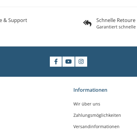
fe & Support
Schnelle Retoure
Garantiert schnelle
shop
Informationen
gler
Wir über uns
felde-Worbis
Zahlungsmöglichkeiten
23
r-badshop.de
Versandinformationen