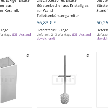
res Eckiger Ersatz-
DIBL'accessoires Ersatz-
DIBL'a
er aus
Bürstenbecher aus Kristallglas,
Bürste
ter Keramik
zur Wand-
Stand-
Toilettenbürstengarnitur
56,83 €
*
60,2
5 Tage
Lieferstatus: 5 Tage
Liefers
 Werktage
(DE - Ausland
Lieferzeit:
2 - 3 Werktage
(DE - Ausland
Lieferze
abweichend)
abweic