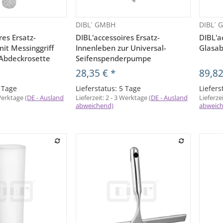
DIBL´ GMBH
DIBL´
orschau
Vorschau
res Ersatz-
DIBL'accessoires Ersatz-
DIBL'ac
it Messinggriff
Innenleben zur Universal-
Glasa
Abdeckrosette
Seifenspenderpumpe
28,35 €
*
89,8
5 Tage
Lieferstatus: 5 Tage
Liefers
 Werktage
(DE - Ausland
Lieferzeit:
2 - 3 Werktage
(DE - Ausland
Lieferze
abweichend)
abweic