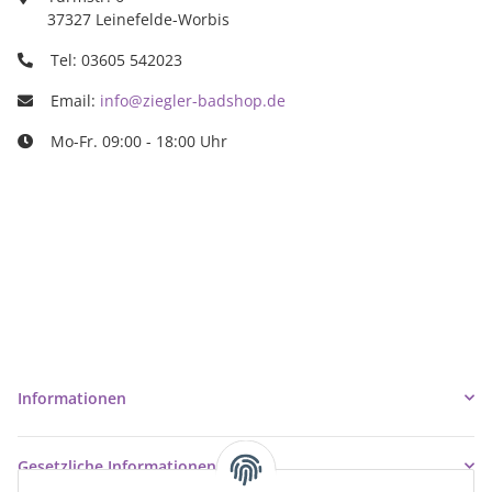
37327 Leinefelde-Worbis
Tel: 03605 542023
Email:
info@ziegler-badshop.de
Mo-Fr. 09:00 - 18:00 Uhr
Ziegler Badshop
Inh. Tino Ziegler
Turmstr. 6
37327 Leinefelde-Worbis
03605/542023
info@ziegler-badshop.de
Informationen
Gesetzliche Informationen