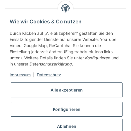
Inh. Tino Ziegler
Turmstr. 6
37327 Leinefelde-Worbis
Wie wir Cookies & Co nutzen
03605/542023
info@ziegler-badshop.de
Durch Klicken auf „Alle akzeptieren“ gestatten Sie den
Einsatz folgender Dienste auf unserer Website: YouTube,
Informationen
Vimeo, Google Map, ReCaptcha. Sie können die
Einstellung jederzeit ändern (Fingerabdruck-Icon links
unten). Weitere Details finden Sie unter
Konfigurieren
und
Gesetzliche Informationen
in unserer
Datenschutzerklärung
.
Impressum
|
Datenschutz
Alle akzeptieren
Konfigurieren
Ablehnen