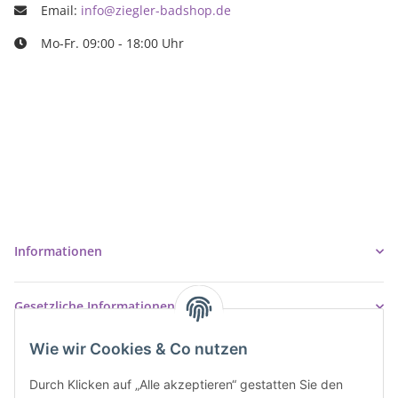
Email:
info@ziegler-badshop.de
Mo-Fr. 09:00 - 18:00 Uhr
Ziegler Badshop
Inh. Tino Ziegler
Turmstr. 6
37327 Leinefelde-Worbis
03605/542023
info@ziegler-badshop.de
Informationen
Gesetzliche Informationen
Wie wir Cookies & Co nutzen
Durch Klicken auf „Alle akzeptieren“ gestatten Sie den