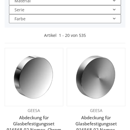
Material
Serie
Farbe
Artikel
1
-
20
von
535
GEESA
GEESA
Abdeckung für
Abdeckung für
Glasbefestigungsset
Glasbefestigungsset
916568-02 Nemox, Chrom
916568-02 Nemox,